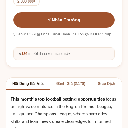
2.000.000₫
⚡ Nhận Thưởng
🔒 Bảo Mật SSL
🎰 Odds Cao
🔄 Hoàn Trả 1.5%
💳 Đa Kênh Nạp
🔥
136
người đang xem trang này
Nội Dung Bài Viết
Đánh Giá (2,179)
Giao Dịch
This month's top football betting opportunities
focus
on high-value matches in the English Premier League,
La Liga, and Champions League, where sharp odds
shifts and team news create clear edges for informed