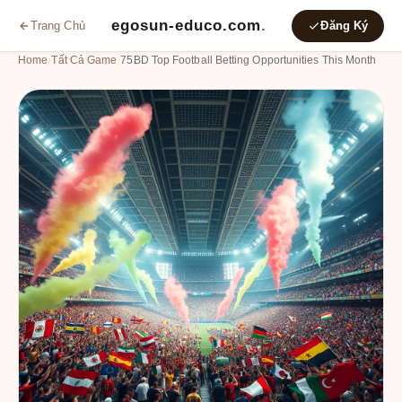
egosun-educo.com
.
Trang Chủ
Đăng Ký
Home
›
Tất Cả Game
›
75BD Top Football Betting Opportunities This Month