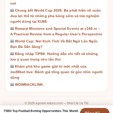
nơi
🎰
Chung kết World Cup 2026: Ba phát hiện về cuộc
đua lợi thế từ những pha bóng sớm và trải nghiệm
người dùng tại KU88
🎰
Reward Missions and Special Events at c168.io –
A Practical Review from a Regular User’s Perspective
🎰
World Cup: Nơi Kịch Tính Và Bất Ngờ Lên Ngôi,
Bạn Đã Sẵn Sàng?
🎰
Đăng nhập TIP88: Hướng dẫn chi tiết và những
lưu ý quan trọng cho tân thủ
🎰
Khám phá kho game giải trí mới nhất của
mu88bet.live: Đánh giá tổng quan từ góc nhìn người
dùng
🎰
WOWBACKLINK.
© 2026 egosun-educo.com — Nhà Cái Uy Tín
Contact
·
Chính Sách Giao Dịch
·
Chính Sách Hoàn Trả
·
Chính Sách Bảo
75BD Top Football Betting Opportunities This Month