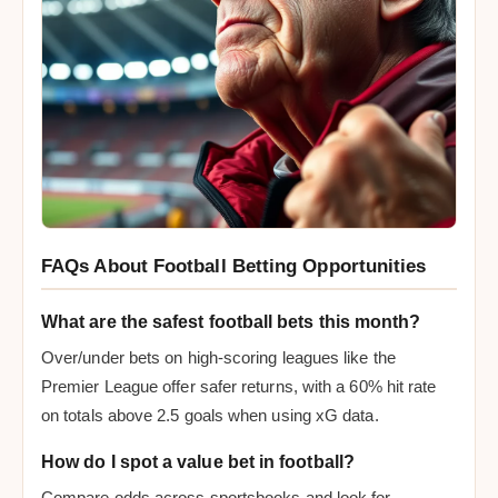
FAQs About Football Betting Opportunities
What are the safest football bets this month?
Over/under bets on high-scoring leagues like the
Premier League offer safer returns, with a 60% hit rate
on totals above 2.5 goals when using xG data.
How do I spot a value bet in football?
Compare odds across sportsbooks and look for