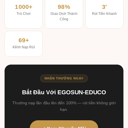
1000+
98%
3'
Trò Chơi
Giao Dịch Thành
Rút Tiền Nhanh
Công
69+
Kênh Nạp Rút
NHẬN THƯỞNG NGAY
Bắt Đầu Với EGOSUN-EDUCO
Thưởng nạp lần đầu lên đến 100% — rút tiền không giới
hạn.