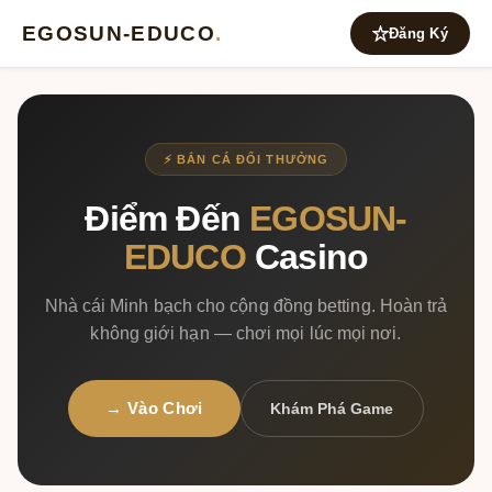
EGOSUN-EDUCO
.
Đăng Ký
⚡ BẮN CÁ ĐỔI THƯỞNG
Điểm Đến
EGOSUN-
EDUCO
Casino
Nhà cái Minh bạch cho cộng đồng betting. Hoàn trả
không giới hạn — chơi mọi lúc mọi nơi.
→ Vào Chơi
Khám Phá Game