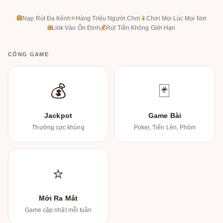
🏦
Nạp Rút Đa Kênh
⭐
Hàng Triệu Người Chơi
📱
Chơi Mọi Lúc Mọi Nơi
🌐
Link Vào Ổn Định
💰
Rút Tiền Không Giới Hạn
CỔNG GAME
💰
🃏
Jackpot
Game Bài
Thưởng cực khủng
Poker, Tiến Lên, Phỏm
⭐
Mới Ra Mắt
Game cập nhật mỗi tuần