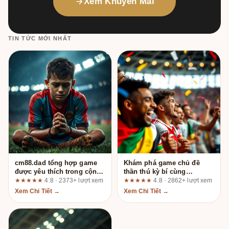
Xem Khuyến Mãi
TIN TỨC MỚI NHẤT
cm88.dad tổng hợp game
Khám phá game chủ đề
được yêu thích trong cộng
thần thú kỳ bí cùng
đồng: Trải nghiệm thực tế
w88.trading: góc nhìn kiểm
★★★★★
4.8 · 2373+ lượt xem
★★★★★
4.8 · 2862+ lượt xem
từ góc nhìn UX
chứng
Xem Chi Tiết →
Xem Chi Tiết →