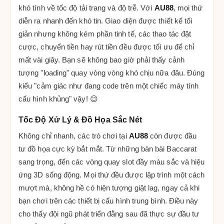
khó tính về tốc độ tải trang và độ trễ. Với
AU88
, mọi thứ
diễn ra nhanh đến khó tin. Giao diện được thiết kế tối
giản nhưng không kém phần tinh tế, các thao tác đặt
cược, chuyển tiền hay rút tiền đều được tối ưu để chỉ
mất vài giây. Bạn sẽ không bao giờ phải thấy cảnh
tượng "loading" quay vòng vòng khó chịu nữa đâu. Đúng
kiểu "cảm giác như đang code trên một chiếc máy tính
cấu hình khủng" vậy! 😉
Tốc Độ Xử Lý & Đồ Họa Sắc Nét
Không chỉ nhanh, các trò chơi tại
AU88
còn được đầu
tư đồ họa cực kỳ bắt mắt. Từ những bàn bài Baccarat
sang trọng, đến các vòng quay slot đầy màu sắc và hiệu
ứng 3D sống động. Mọi thứ đều được lập trình một cách
mượt mà, không hề có hiện tượng giật lag, ngay cả khi
bạn chơi trên các thiết bị cấu hình trung bình. Điều này
cho thấy đội ngũ phát triển đằng sau đã thực sự đầu tư