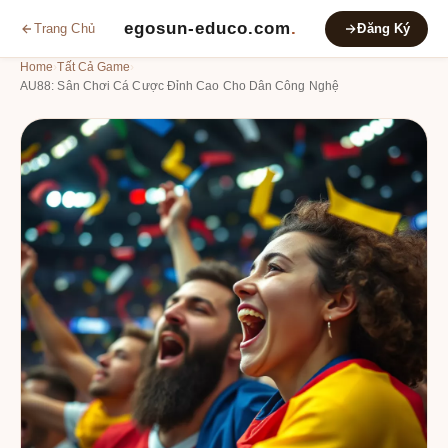
egosun-educo.com
.
Trang Chủ
Đăng Ký
Home
›
Tất Cả Game
›
AU88: Sân Chơi Cá Cược Đỉnh Cao Cho Dân Công Nghệ