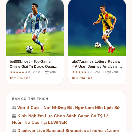
bet888.host – Top Game
alo77.games Lottery Review
Online Giải Trí Được Quan
– A User Journey Analysis of
Tâm Nhất Hiện Nay
Features and Friction Points
★★★★★
4.8 · 2968+ lượt xem
★★★★★
4.8 · 2512+ lượt xem
Xem Chi Tiết →
Xem Chi Tiết →
BẠN CÓ THỂ THÍCH
🎰
World Cup – Nơi Những Bất Ngờ Làm Nên Lịch Sử
🎰
Kinh Nghiệm Lựa Chọn Sảnh Game Có Tỷ Lệ
Hoàn Trả Cao Tại LLWINER
🎰
Discover Live Baccarat Strategies at nohu-z1.com