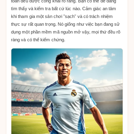
toán đều được công khai rõ ràng. Bạn có thể dễ dàng
tìm thấy và kiểm tra bất cứ lúc nào. Cảm giác an tâm
khi tham gia một sân chơi "sạch" và có trách nhiệm
thực sự rất quan trọng. Nó giống như việc bạn đang sử
dụng một phần mềm mã nguồn mở vậy, mọi thứ đều rõ
ràng và có thể kiểm chứng.