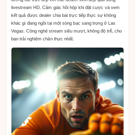
livestream HD. Cảm giác hồi hộp khi đặt cược và xem
kết quả được dealer chia bài trực tiếp thực sự không
khác gì đang ngồi tại một sòng bạc sang trọng ở Las
Vegas. Công nghệ stream siêu mượt, không độ trễ, cho
bạn trải nghiệm chân thực nhất.