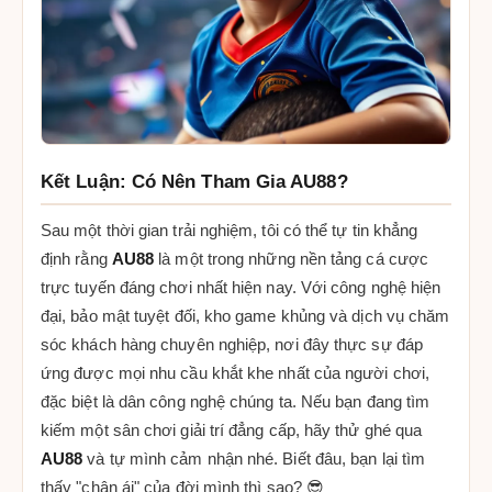
Kết Luận: Có Nên Tham Gia AU88?
Sau một thời gian trải nghiệm, tôi có thể tự tin khẳng
định rằng
AU88
là một trong những nền tảng cá cược
trực tuyến đáng chơi nhất hiện nay. Với công nghệ hiện
đại, bảo mật tuyệt đối, kho game khủng và dịch vụ chăm
sóc khách hàng chuyên nghiệp, nơi đây thực sự đáp
ứng được mọi nhu cầu khắt khe nhất của người chơi,
đặc biệt là dân công nghệ chúng ta. Nếu bạn đang tìm
kiếm một sân chơi giải trí đẳng cấp, hãy thử ghé qua
AU88
và tự mình cảm nhận nhé. Biết đâu, bạn lại tìm
thấy "chân ái" của đời mình thì sao? 😎