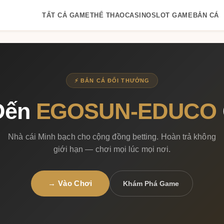
TẤT CẢ GAME
THỂ THAO
CASINO
SLOT GAME
BẮN CÁ
⚡ BẮN CÁ ĐỔI THƯỞNG
Đến
EGOSUN-EDUCO
Nhà cái Minh bạch cho cộng đồng betting. Hoàn trả không
giới hạn — chơi mọi lúc mọi nơi.
→ Vào Chơi
Khám Phá Game