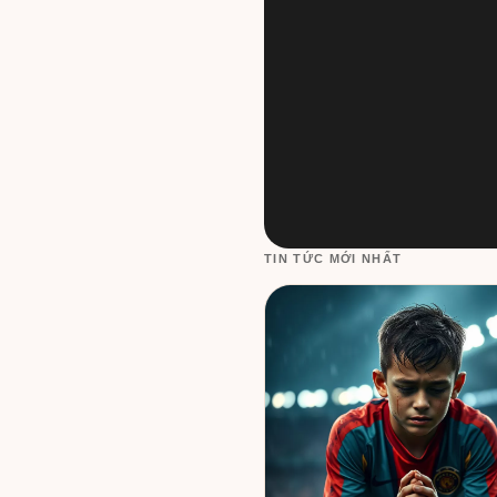
TIN TỨC MỚI NHẤT