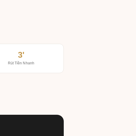
3'
Rút Tiền Nhanh