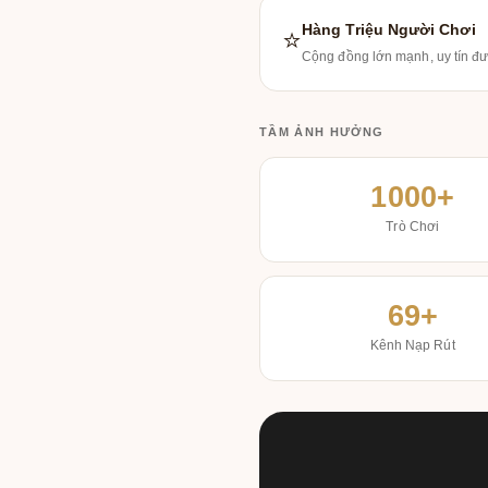
Hàng Triệu Người Chơi
⭐
Cộng đồng lớn mạnh, uy tín đ
TẦM ẢNH HƯỞNG
1000+
Trò Chơi
69+
Kênh Nạp Rút