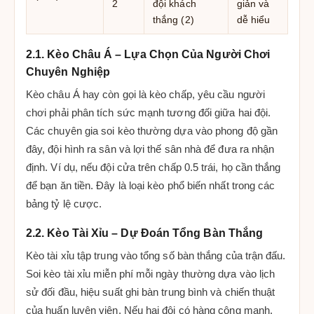
2
đội khách
giản và
thắng (2)
dễ hiểu
2.1. Kèo Châu Á – Lựa Chọn Của Người Chơi
Chuyên Nghiệp
Kèo châu Á hay còn gọi là kèo chấp, yêu cầu người
chơi phải phân tích sức mạnh tương đối giữa hai đội.
Các chuyên gia soi kèo thường dựa vào phong độ gần
đây, đội hình ra sân và lợi thế sân nhà để đưa ra nhận
định. Ví dụ, nếu đội cửa trên chấp 0.5 trái, họ cần thắng
để bạn ăn tiền. Đây là loại kèo phổ biến nhất trong các
bảng tỷ lệ cược.
2.2. Kèo Tài Xỉu – Dự Đoán Tổng Bàn Thắng
Kèo tài xỉu tập trung vào tổng số bàn thắng của trận đấu.
Soi kèo tài xỉu miễn phí mỗi ngày thường dựa vào lịch
sử đối đầu, hiệu suất ghi bàn trung bình và chiến thuật
của huấn luyện viên. Nếu hai đội có hàng công mạnh,