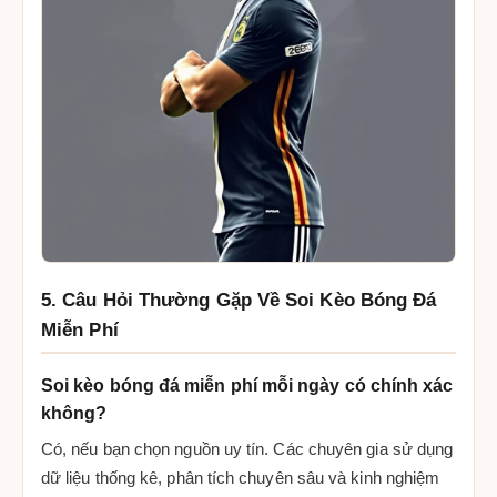
5. Câu Hỏi Thường Gặp Về Soi Kèo Bóng Đá
Miễn Phí
Soi kèo bóng đá miễn phí mỗi ngày có chính xác
không?
Có, nếu bạn chọn nguồn uy tín. Các chuyên gia sử dụng
dữ liệu thống kê, phân tích chuyên sâu và kinh nghiệm