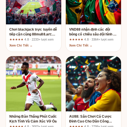
Chơi blackjack trực tuyến dễ
VND88 nhận định các đội
tiếp cận cùng 88mu88.art:
bóng có chiều sâu đội hình –
Đánh giá tổng quan từ góc
Bí quyết chọn kèo thơm từ
★★★★★
4.8 · 2233+ lượt xem
★★★★★
4.8 · 3364+ lượt xem
nhìn quản trị rủi ro
chuyên gia 10 năm
Xem Chi Tiết →
Xem Chi Tiết →
Những Bàn Thắng Phút Cuối:
AU88: Sân Chơi Cá Cược
Kịch Tính Và Cảm Xúc Vỡ Òa
Đỉnh Cao Cho Dân Công
Nghệ
★★★★★
4.8 · 3003+ lượt xem
★★★★★
4.8 · 2799+ lượt xem