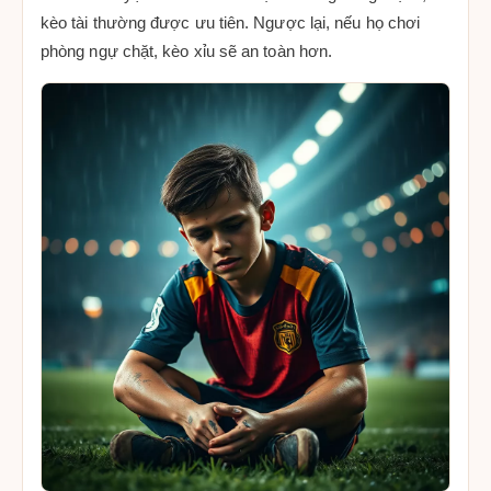
kèo tài thường được ưu tiên. Ngược lại, nếu họ chơi
phòng ngự chặt, kèo xỉu sẽ an toàn hơn.