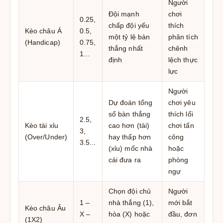
Người
Đội mạnh
chơi
0.25,
chấp đội yếu
thích
Kèo châu Á
0.5,
một tỷ lệ bàn
phân tích
(Handicap)
0.75,
thắng nhất
chênh
1...
định
lệch thực
lực
Người
Dự đoán tổng
chơi yêu
số bàn thắng
thích lối
2.5,
Kèo tài xỉu
cao hơn (tài)
chơi tấn
3,
(Over/Under)
hay thấp hơn
công
3.5...
(xỉu) mốc nhà
hoặc
cái đưa ra
phòng
ngự
Chọn đội chủ
Người
1 –
nhà thắng (1),
mới bắt
Kèo châu Âu
X –
hòa (X) hoặc
đầu, đơn
(1X2)