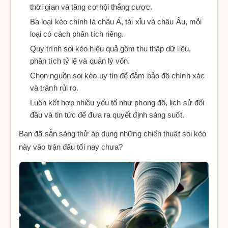
thời gian và tăng cơ hội thắng cược.
Ba loại kèo chính là châu Á, tài xỉu và châu Âu, mỗi
loại có cách phân tích riêng.
Quy trình soi kèo hiệu quả gồm thu thập dữ liệu,
phân tích tỷ lệ và quản lý vốn.
Chọn nguồn soi kèo uy tín để đảm bảo độ chính xác
và tránh rủi ro.
Luôn kết hợp nhiều yếu tố như phong độ, lịch sử đối
đầu và tin tức để đưa ra quyết định sáng suốt.
Bạn đã sẵn sàng thử áp dụng những chiến thuật soi kèo
này vào trận đấu tối nay chưa?