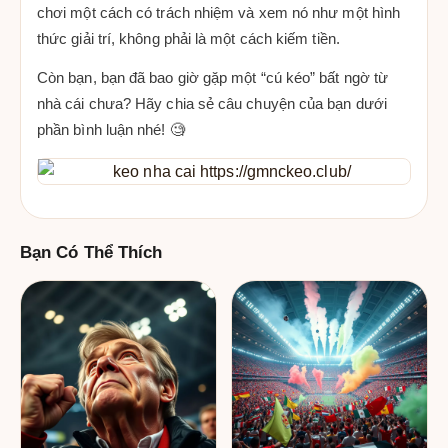
chơi một cách có trách nhiệm và xem nó như một hình
thức giải trí, không phải là một cách kiếm tiền.
Còn bạn, bạn đã bao giờ gặp một “cú kéo” bất ngờ từ
nhà cái chưa? Hãy chia sẻ câu chuyện của bạn dưới
phần bình luận nhé! 🧐
Bạn Có Thể Thích