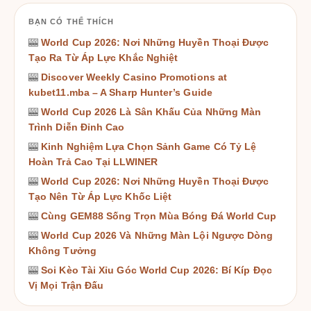
BẠN CÓ THỂ THÍCH
🎰
World Cup 2026: Nơi Những Huyền Thoại Được
Tạo Ra Từ Áp Lực Khắc Nghiệt
🎰
Discover Weekly Casino Promotions at
kubet11.mba – A Sharp Hunter’s Guide
🎰
World Cup 2026 Là Sân Khấu Của Những Màn
Trình Diễn Đỉnh Cao
🎰
Kinh Nghiệm Lựa Chọn Sảnh Game Có Tỷ Lệ
Hoàn Trả Cao Tại LLWINER
🎰
World Cup 2026: Nơi Những Huyền Thoại Được
Tạo Nên Từ Áp Lực Khốc Liệt
🎰
Cùng GEM88 Sống Trọn Mùa Bóng Đá World Cup
🎰
World Cup 2026 Và Những Màn Lội Ngược Dòng
Không Tưởng
🎰
Soi Kèo Tài Xỉu Góc World Cup 2026: Bí Kíp Đọc
Vị Mọi Trận Đấu