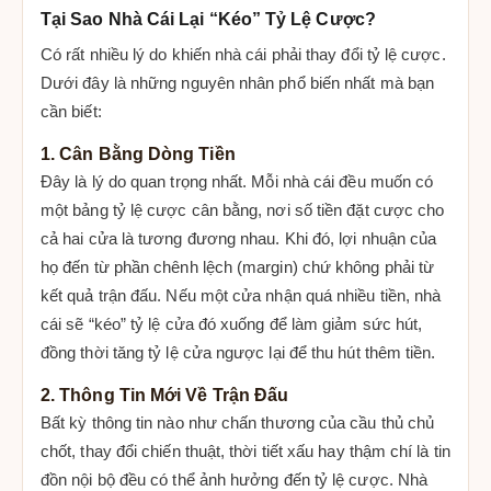
Tại Sao Nhà Cái Lại “Kéo” Tỷ Lệ Cược?
Có rất nhiều lý do khiến nhà cái phải thay đổi tỷ lệ cược.
Dưới đây là những nguyên nhân phổ biến nhất mà bạn
cần biết:
1. Cân Bằng Dòng Tiền
Đây là lý do quan trọng nhất. Mỗi nhà cái đều muốn có
một bảng tỷ lệ cược cân bằng, nơi số tiền đặt cược cho
cả hai cửa là tương đương nhau. Khi đó, lợi nhuận của
họ đến từ phần chênh lệch (margin) chứ không phải từ
kết quả trận đấu. Nếu một cửa nhận quá nhiều tiền, nhà
cái sẽ “kéo” tỷ lệ cửa đó xuống để làm giảm sức hút,
đồng thời tăng tỷ lệ cửa ngược lại để thu hút thêm tiền.
2. Thông Tin Mới Về Trận Đấu
Bất kỳ thông tin nào như chấn thương của cầu thủ chủ
chốt, thay đổi chiến thuật, thời tiết xấu hay thậm chí là tin
đồn nội bộ đều có thể ảnh hưởng đến tỷ lệ cược. Nhà