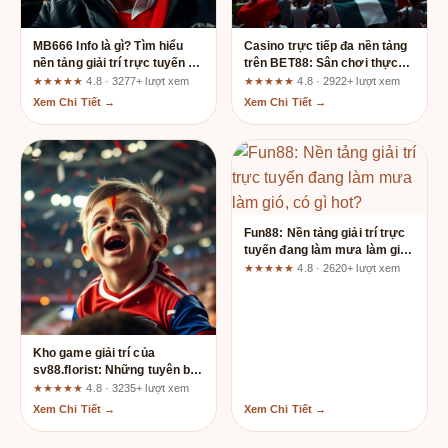
MB666 Info là gì? Tìm hiểu
Casino trực tiếp đa nền tảng
nền tảng giải trí trực tuyến đa
trên BET88: Sân chơi thực
năng
chiến cho dân cược
★★★★★
4.8 · 3277+ lượt xem
★★★★★
4.8 · 2922+ lượt xem
Xem Chi Tiết →
Xem Chi Tiết →
Fun88: Nền tảng giải trí trực
tuyến đang làm mưa làm gió,
có gì hot?
★★★★★
4.8 · 2620+ lượt xem
Kho game giải trí của
sv88.florist: Những tuyên bố
quảng cáo nào đáng tin?
★★★★★
4.8 · 3235+ lượt xem
Xem Chi Tiết →
Xem Chi Tiết →