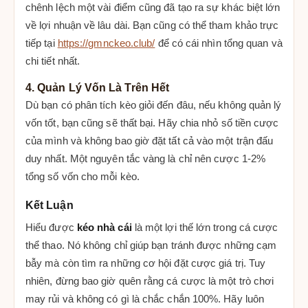
chênh lệch một vài điểm cũng đã tạo ra sự khác biệt lớn
về lợi nhuận về lâu dài. Bạn cũng có thể tham khảo trực
tiếp tại
https://gmnckeo.club/
để có cái nhìn tổng quan và
chi tiết nhất.
4. Quản Lý Vốn Là Trên Hết
Dù bạn có phân tích kèo giỏi đến đâu, nếu không quản lý
vốn tốt, bạn cũng sẽ thất bại. Hãy chia nhỏ số tiền cược
của mình và không bao giờ đặt tất cả vào một trận đấu
duy nhất. Một nguyên tắc vàng là chỉ nên cược 1-2%
tổng số vốn cho mỗi kèo.
Kết Luận
Hiểu được
kéo nhà cái
là một lợi thế lớn trong cá cược
thể thao. Nó không chỉ giúp bạn tránh được những cạm
bẫy mà còn tìm ra những cơ hội đặt cược giá trị. Tuy
nhiên, đừng bao giờ quên rằng cá cược là một trò chơi
may rủi và không có gì là chắc chắn 100%. Hãy luôn