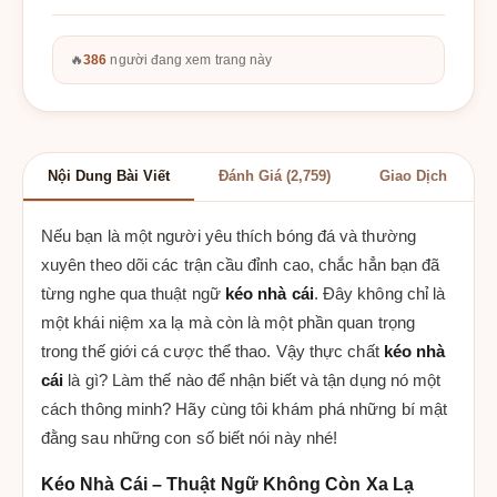
🔥
386
người đang xem trang này
Nội Dung Bài Viết
Đánh Giá (2,759)
Giao Dịch
Nếu bạn là một người yêu thích bóng đá và thường
xuyên theo dõi các trận cầu đỉnh cao, chắc hẳn bạn đã
từng nghe qua thuật ngữ
kéo nhà cái
. Đây không chỉ là
một khái niệm xa lạ mà còn là một phần quan trọng
trong thế giới cá cược thể thao. Vậy thực chất
kéo nhà
cái
là gì? Làm thế nào để nhận biết và tận dụng nó một
cách thông minh? Hãy cùng tôi khám phá những bí mật
đằng sau những con số biết nói này nhé!
Kéo Nhà Cái – Thuật Ngữ Không Còn Xa Lạ