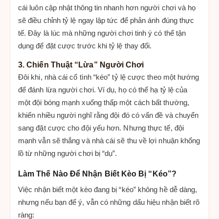
cái luôn cập nhật thông tin nhanh hơn người chơi và họ
sẽ điều chỉnh tỷ lệ ngay lập tức để phản ánh đúng thực
tế. Đây là lúc mà những người chơi tinh ý có thể tận
dụng để đặt cược trước khi tỷ lệ thay đổi.
3. Chiến Thuật “Lừa” Người Chơi
Đôi khi, nhà cái cố tình “kéo” tỷ lệ cược theo một hướng
để đánh lừa người chơi. Ví dụ, họ có thể hạ tỷ lệ của
một đội bóng mạnh xuống thấp một cách bất thường,
khiến nhiều người nghĩ rằng đội đó có vấn đề và chuyển
sang đặt cược cho đội yếu hơn. Nhưng thực tế, đội
mạnh vẫn sẽ thắng và nhà cái sẽ thu về lợi nhuận khổng
lồ từ những người chơi bị “dụ”.
Làm Thế Nào Để Nhận Biết Kèo Bị “Kéo”?
Việc nhận biết một kèo đang bị “kéo” không hề dễ dàng,
nhưng nếu bạn để ý, vẫn có những dấu hiệu nhận biết rõ
ràng: