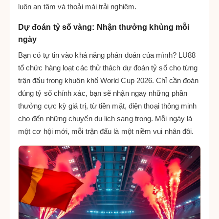
luôn an tâm và thoải mái trải nghiệm.
Dự đoán tỷ số vàng: Nhận thưởng khủng mỗi
ngày
Bạn có tự tin vào khả năng phán đoán của mình? LU88
tổ chức hàng loạt các thử thách dự đoán tỷ số cho từng
trận đấu trong khuôn khổ World Cup 2026. Chỉ cần đoán
đúng tỷ số chính xác, bạn sẽ nhận ngay những phần
thưởng cực kỳ giá trị, từ tiền mặt, điện thoại thông minh
cho đến những chuyến du lịch sang trọng. Mỗi ngày là
một cơ hội mới, mỗi trận đấu là một niềm vui nhân đôi.