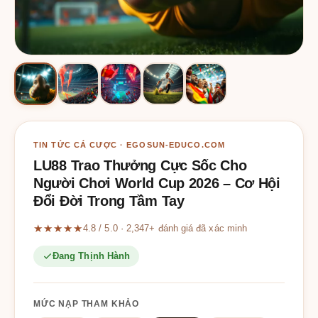
TIN TỨC CÁ CƯỢC · EGOSUN-EDUCO.COM
LU88 Trao Thưởng Cực Sốc Cho
Người Chơi World Cup 2026 – Cơ Hội
Đổi Đời Trong Tầm Tay
★★★★★
4.8 / 5.0 · 2,347+ đánh giá đã xác minh
Đang Thịnh Hành
MỨC NẠP THAM KHẢO