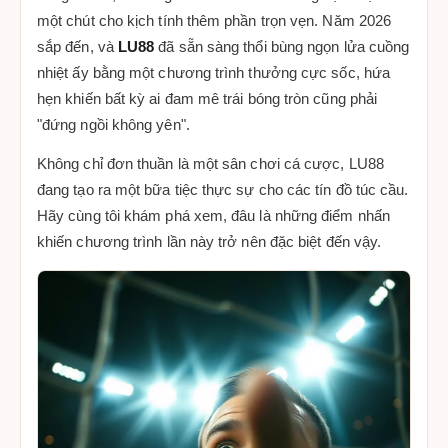
một chút cho kịch tính thêm phần trọn vẹn. Năm 2026
sắp đến, và
LU88
đã sẵn sàng thổi bùng ngọn lửa cuồng
nhiệt ấy bằng một chương trình thưởng cực sốc, hứa
hẹn khiến bất kỳ ai đam mê trái bóng tròn cũng phải
"đứng ngồi không yên".
Không chỉ đơn thuần là một sân chơi cá cược, LU88
đang tạo ra một bữa tiệc thực sự cho các tín đồ túc cầu.
Hãy cùng tôi khám phá xem, đâu là những điểm nhấn
khiến chương trình lần này trở nên đặc biệt đến vậy.