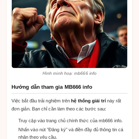
Hình minh hoạ: mb666 info
Hướng dẫn tham gia MB666 info
Việc bắt đầu trải nghiệm trên
hệ thống giải trí
này rất
đơn giản. Bạn chỉ cần làm theo các bước sau:
Truy cập vào trang chủ chính thức của mb666 info.
Nhấn vào nút "Đăng ký" và điền đầy đủ thông tin cá
nhân theo yêu cầu.