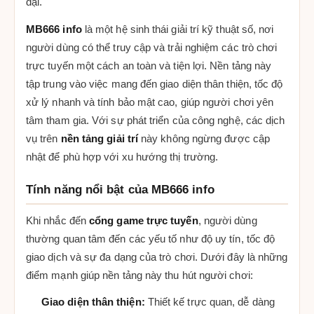
đại.
MB666 info
là một hệ sinh thái giải trí kỹ thuật số, nơi
người dùng có thể truy cập và trải nghiệm các trò chơi
trực tuyến một cách an toàn và tiện lợi. Nền tảng này
tập trung vào việc mang đến giao diện thân thiện, tốc độ
xử lý nhanh và tính bảo mật cao, giúp người chơi yên
tâm tham gia. Với sự phát triển của công nghệ, các dịch
vụ trên
nền tảng giải trí
này không ngừng được cập
nhật để phù hợp với xu hướng thị trường.
Tính năng nổi bật của MB666 info
Khi nhắc đến
cổng game trực tuyến
, người dùng
thường quan tâm đến các yếu tố như độ uy tín, tốc độ
giao dịch và sự đa dạng của trò chơi. Dưới đây là những
điểm mạnh giúp nền tảng này thu hút người chơi:
Giao diện thân thiện:
Thiết kế trực quan, dễ dàng