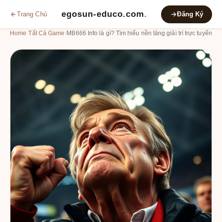
egosun-educo.com
.
Trang Chủ
Đăng Ký
Home
›
Tất Cả Game
›
MB666 Info là gì? Tìm hiểu nền tảng giải trí trực tuyến