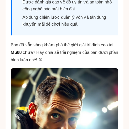
Được đánh giá cao về độ uy tín và an toàn nhờ
công nghệ bảo mật hiện đại.
Áp dụng chiến lược quản lý vốn và tận dụng
khuyến mãi để chơi hiệu quả.
Bạn đã sẵn sàng khám phá thế giới giải trí đỉnh cao tại
Mu88
chưa? Hãy chia sẻ trải nghiệm của bạn dưới phần
bình luận nhé! 🎯