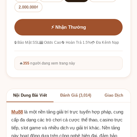
2.000.000₫
⚡ Nhận Thưởng
🔒 Bảo Mật SSL
🎰 Odds Cao
🔄 Hoàn Trả 1.5%
💳 Đa Kênh Nạp
🔥
355
người đang xem trang này
Nội Dung Bài Viết
Đánh Giá (3,014)
Giao Dịch
Mu88
là một nền tảng giải trí trực tuyến hợp pháp, cung
cấp đa dạng các trò chơi cá cược thể thao, casino trực
tiếp, slot game và nhiều dịch vụ giải trí khác. Nền tảng
này hoạt động dựa trên công nghệ hiện đại, đảm bảo