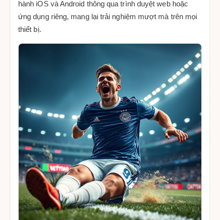
hành iOS và Android thông qua trình duyệt web hoặc
ứng dụng riêng, mang lại trải nghiệm mượt mà trên mọi
thiết bị.