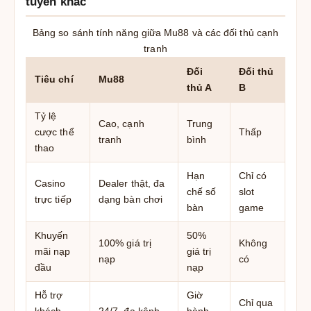
tuyến khác
Bảng so sánh tính năng giữa Mu88 và các đối thủ cạnh
tranh
Đối
Đối thủ
Tiêu chí
Mu88
thủ A
B
Tỷ lệ
Cao, cạnh
Trung
cược thể
Thấp
tranh
bình
thao
Hạn
Chỉ có
Casino
Dealer thật, đa
chế số
slot
trực tiếp
dạng bàn chơi
bàn
game
Khuyến
50%
100% giá trị
Không
mãi nạp
giá trị
nạp
có
đầu
nạp
Hỗ trợ
Giờ
Chỉ qua