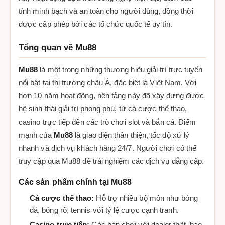
tính minh bạch và an toàn cho người dùng, đồng thời
được cấp phép bởi các tổ chức quốc tế uy tín.
Tổng quan về Mu88
Mu88
là một trong những thương hiệu giải trí trực tuyến
nổi bật tại thị trường châu Á, đặc biệt là Việt Nam. Với
hơn 10 năm hoạt động, nền tảng này đã xây dựng được
hệ sinh thái giải trí phong phú, từ cá cược thể thao,
casino trực tiếp đến các trò chơi slot và bắn cá. Điểm
mạnh của
Mu88
là giao diện thân thiện, tốc độ xử lý
nhanh và dịch vụ khách hàng 24/7. Người chơi có thể
truy cập qua Mu88 để trải nghiệm các dịch vụ đẳng cấp.
Các sản phẩm chính tại Mu88
Cá cược thể thao:
Hỗ trợ nhiều bộ môn như bóng
đá, bóng rổ, tennis với tỷ lệ cược cạnh tranh.
Casino trực tiếp:
Các bàn chơi với dealer thật, bao