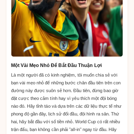
Một Vài Mẹo Nhỏ Để Bắt Đầu Thuận Lợi
Là một người đã có kinh nghiệm, tôi muốn chia sẻ với
bạn vài mẹo nhỏ để những bước chân đầu tiên trên con
đường này được suôn sẻ hơn. Đầu tiên, đừng bao giờ
đặt cược theo cảm tính hay vì yêu thích một đội bóng
nào đó. Hãy tỉnh táo và dựa trên các dữ liệu thực tế như
phong độ gần đây, lịch sử đối đầu, đội hình ra sân. Thứ
hai, hãy bắt đầu với số tiền nhỏ. World Cup có rất nhiều
trận đấu, bạn không cần phải "all-in" ngay từ đầu. Hãy