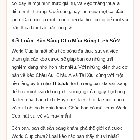
coi đây là một hình thức giải trí, và việc thắng thua là
điều bình thường. Cuối cùng, hãy luôn giữ một cái đầu
lạnh. Cá cược là một cuộc chơi dài hơi, đừng để một vài
trận thua làm bạn nản lòng. 🧘
Kết Luận: Sẵn Sàng Cho Mùa Bóng Lịch Sử?
World Cup là một bữa tiệc bóng đá thực sự, và việc
tham gia các kèo cược sẽ giúp bạn có những trải
nghiệm đáng nhớ hơn rất nhiều. Với những kiến thức cơ
bản về kèo Châu Âu, Châu Á và Tài Xỉu, cùng với một
nền tảng uy tín như
Hitclub
, tôi tin rằng bạn đã sẵn sàng
để hòa mình vào không khí sôi động của ngày hội bóng
đá lớn nhất hành tinh. Hãy nhớ, kiến thức là sức mạnh,
và sự tỉnh táo là chìa khóa. Chúc bạn có một mùa World
Cup thật vui vẻ và may mắn!
Còn bạn, bạn đã sẵn sàng khám phá thế giới cá cược
World Cup chưa? Loại kèo nào bạn thấy thú vị nhất?