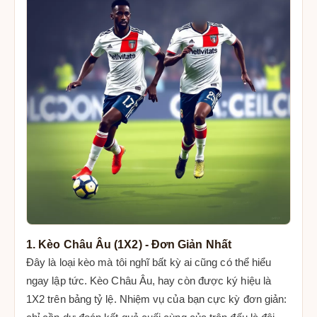
1. Kèo Châu Âu (1X2) - Đơn Giản Nhất
Đây là loại kèo mà tôi nghĩ bất kỳ ai cũng có thể hiểu
ngay lập tức. Kèo Châu Âu, hay còn được ký hiệu là
1X2 trên bảng tỷ lệ. Nhiệm vụ của bạn cực kỳ đơn giản: