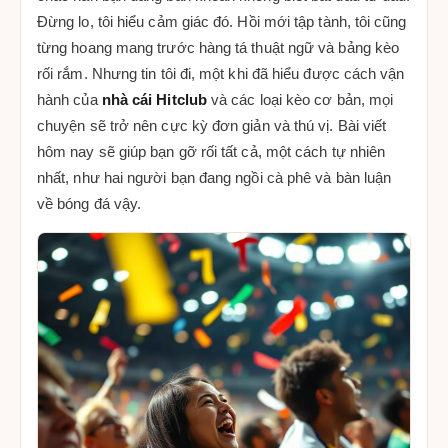
Đừng lo, tôi hiểu cảm giác đó. Hồi mới tập tành, tôi cũng
từng hoang mang trước hàng tá thuật ngữ và bảng kèo
rối rắm. Nhưng tin tôi đi, một khi đã hiểu được cách vận
hành của
nhà cái Hitclub
và các loại kèo cơ bản, mọi
chuyện sẽ trở nên cực kỳ đơn giản và thú vị. Bài viết
hôm nay sẽ giúp bạn gỡ rối tất cả, một cách tự nhiên
nhất, như hai người bạn đang ngồi cà phê và bàn luận
về bóng đá vậy.