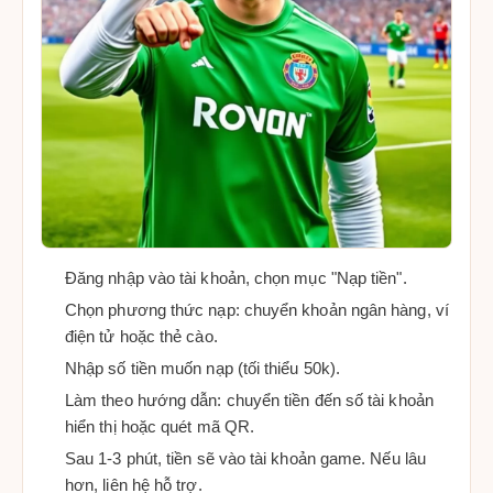
Đăng nhập vào tài khoản, chọn mục "Nạp tiền".
Chọn phương thức nạp: chuyển khoản ngân hàng, ví
điện tử hoặc thẻ cào.
Nhập số tiền muốn nạp (tối thiểu 50k).
Làm theo hướng dẫn: chuyển tiền đến số tài khoản
hiển thị hoặc quét mã QR.
Sau 1-3 phút, tiền sẽ vào tài khoản game. Nếu lâu
hơn, liên hệ hỗ trợ.