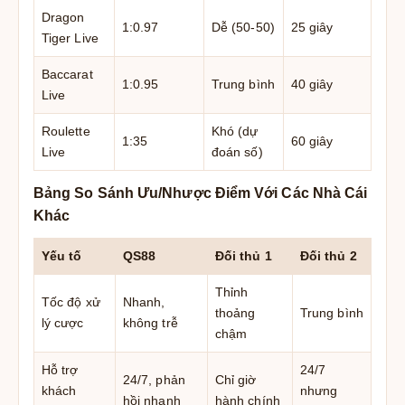
Dragon
1:0.97
Dễ (50-50)
25 giây
Tiger Live
Baccarat
1:0.95
Trung bình
40 giây
Live
Roulette
Khó (dự
1:35
60 giây
Live
đoán số)
Bảng So Sánh Ưu/Nhược Điểm Với Các Nhà Cái
Khác
Yếu tố
QS88
Đối thủ 1
Đối thủ 2
Thỉnh
Tốc độ xử
Nhanh,
thoảng
Trung bình
lý cược
không trễ
chậm
Hỗ trợ
24/7
24/7, phản
Chỉ giờ
khách
nhưng
hồi nhanh
hành chính