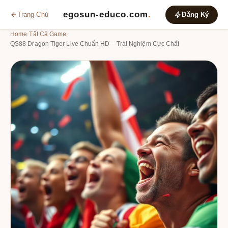
egosun-educo.com
.
Trang Chủ
Đăng Ký
Home
›
Tất Cả Game
›
QS88 Dragon Tiger Live Chuẩn HD – Trải Nghiệm Cực Chất