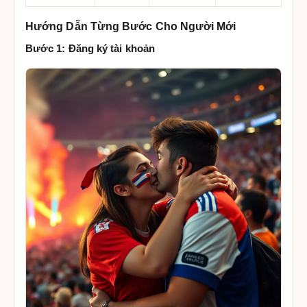
Hướng Dẫn Từng Bước Cho Người Mới
Bước 1: Đăng ký tài khoản