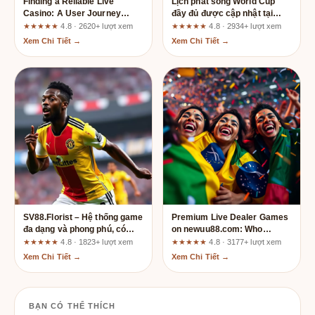
Finding a Reliable Live
Lịch phát sóng World Cup
Casino: A User Journey
đầy đủ được cập nhật tại
Review of Premium Games
TIP88 – Đừng bỏ lỡ trận cầu
★★★★★
4.8 · 2620+ lượt xem
★★★★★
4.8 · 2934+ lượt xem
on tk88-mz.com
nào!
Xem Chi Tiết →
Xem Chi Tiết →
SV88.Florist – Hệ thống game
Premium Live Dealer Games
đa dạng và phong phú, có
on newuu88.com: Who
thực sự đáng chơi?
Should Play and Who Should
★★★★★
4.8 · 1823+ lượt xem
★★★★★
4.8 · 3177+ lượt xem
Skip
Xem Chi Tiết →
Xem Chi Tiết →
BẠN CÓ THỂ THÍCH