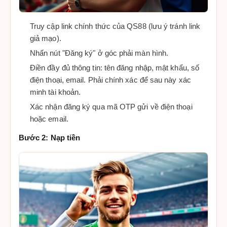
Truy cập link chính thức của QS88 (lưu ý tránh link
giả mạo).
Nhấn nút "Đăng ký" ở góc phải màn hình.
Điền đầy đủ thông tin: tên đăng nhập, mật khẩu, số
điện thoại, email. Phải chính xác để sau này xác
minh tài khoản.
Xác nhận đăng ký qua mã OTP gửi về điện thoại
hoặc email.
Bước 2: Nạp tiền