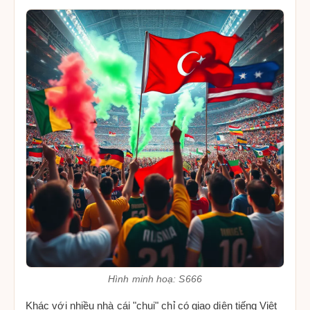
Hình minh hoạ: S666
Khác với nhiều nhà cái "chui" chỉ có giao diện tiếng Việt