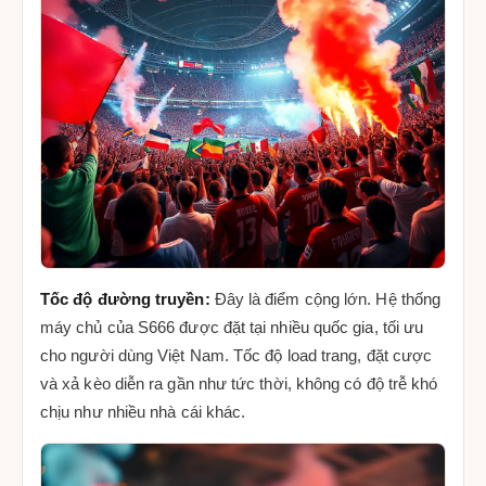
Tốc độ đường truyền:
Đây là điểm cộng lớn. Hệ thống
máy chủ của S666 được đặt tại nhiều quốc gia, tối ưu
cho người dùng Việt Nam. Tốc độ load trang, đặt cược
và xả kèo diễn ra gần như tức thời, không có độ trễ khó
chịu như nhiều nhà cái khác.