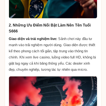
2. Những Ưu Điểm Nổi Bật Làm Nên Tên Tuổi
S666
Giao diện và trải nghiệm live:
Sảnh chơi này đầu tư
mạnh vào trải nghiệm người dùng. Giao diện được thiết
kế theo phong cách tối giản, tập trung vào thông tin
chính. Khi xem live casino, luồng video full HD, không bị
giật lag ngay cả khi băng thông yếu. Các dealer xinh
đẹp, chuyên nghiệp, tương tác tự nhiên qua micro.