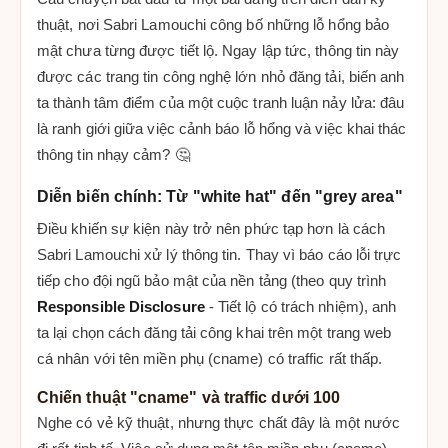
thuật, nơi Sabri Lamouchi công bố những lỗ hổng bảo
mật chưa từng được tiết lộ. Ngay lập tức, thông tin này
được các trang tin công nghệ lớn nhỏ đăng tải, biến anh
ta thành tâm điểm của một cuộc tranh luận nảy lửa: đâu
là ranh giới giữa việc cảnh báo lỗ hổng và việc khai thác
thông tin nhạy cảm? 🤔
Diễn biến chính: Từ "white hat" đến "grey area"
Điều khiến sự kiện này trở nên phức tạp hơn là cách
Sabri Lamouchi xử lý thông tin. Thay vì báo cáo lỗi trực
tiếp cho đội ngũ bảo mật của nền tảng (theo quy trình
Responsible Disclosure
- Tiết lộ có trách nhiệm), anh
ta lại chọn cách đăng tải công khai trên một trang web
cá nhân với tên miền phụ (cname) có traffic rất thấp.
Chiến thuật "cname" và traffic dưới 100
Nghe có vẻ kỹ thuật, nhưng thực chất đây là một nước