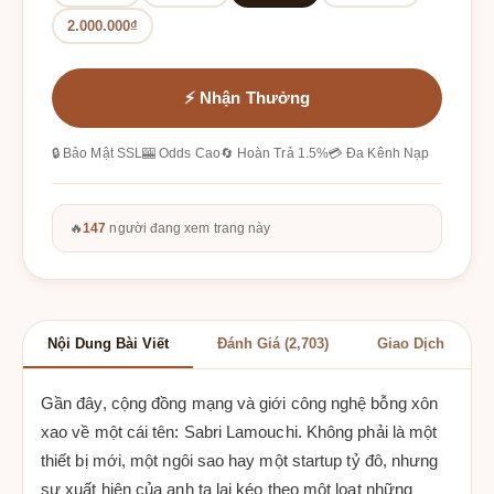
2.000.000₫
⚡ Nhận Thưởng
🔒 Bảo Mật SSL
🎰 Odds Cao
🔄 Hoàn Trả 1.5%
💳 Đa Kênh Nạp
🔥
147
người đang xem trang này
Nội Dung Bài Viết
Đánh Giá (2,703)
Giao Dịch
Gần đây, cộng đồng mạng và giới công nghệ bỗng xôn
xao về một cái tên: Sabri Lamouchi. Không phải là một
thiết bị mới, một ngôi sao hay một startup tỷ đô, nhưng
sự xuất hiện của anh ta lại kéo theo một loạt những