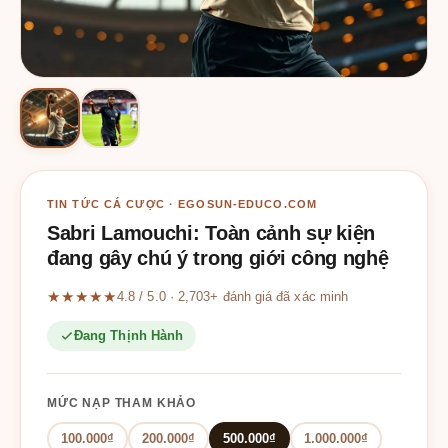
TIN TỨC CÁ CƯỢC · EGOSUN-EDUCO.COM
Sabri Lamouchi: Toàn cảnh sự kiện
đang gây chú ý trong giới công nghệ
★★★★★
4.8 / 5.0 · 2,703+ đánh giá đã xác minh
Đang Thịnh Hành
MỨC NẠP THAM KHẢO
100.000₫
200.000₫
500.000₫
1.000.000₫