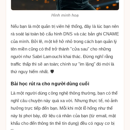
Hình minh hoạ
Nếu bạn là một quản trị viên hệ thống, đây là lúc bạn nên
rà soát lại toàn bộ cấu hình DNS và các bản ghi CNAME
của mình. Bởi lẽ, một kẽ hở nhỏ trong cách bạn quản lý
tên miền cũng có thể trở thành "cửa sau" cho những
người như Sabri Lamouchi khai thác. Đừng nghĩ rằng
traffic thấp thì sẽ an toàn; chính sự "im lặng" đó mới là
thứ nguy hiểm nhất. 🛡️
Bài học rút ra cho người dùng cuối
Là một người dùng công nghệ thông thường, bạn có thể
nghĩ câu chuyện này quá xa vời. Nhưng thực tế, nó ảnh
hưởng trực tiếp đến bạn. Mỗi khi một lỗ hổng như thế
này bị phơi bày, dữ liệu cá nhân của bạn (từ email, mật
khẩu cho đến thông tin thẻ tín dụng) đều có nguy cơ bị