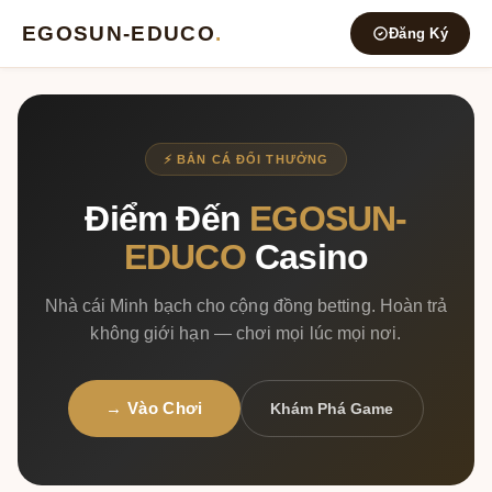
EGOSUN-EDUCO
.
Đăng Ký
⚡ BẮN CÁ ĐỔI THƯỞNG
Điểm Đến
EGOSUN-
EDUCO
Casino
Nhà cái Minh bạch cho cộng đồng betting. Hoàn trả
không giới hạn — chơi mọi lúc mọi nơi.
→ Vào Chơi
Khám Phá Game