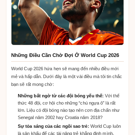
Những Điều Cần Chờ Đợi Ở World Cup 2026
World Cup 2026 hứa hẹn sẽ mang đến nhiều điều mới
mẻ và hấp dẫn. Dưới đây là một vài điều mà tôi tin chắc
bạn sẽ rất mong chờ:
Những bất ngờ từ các đội bóng yếu thế:
Với thể
thức 48 đội, cơ hội cho những “chú ngựa ô” là rất
lớn. Liệu có đội bóng nào tạo nên cơn địa chấn như
Senegal năm 2002 hay Croatia năm 2018?
Sự tỏa sáng của các ngôi sao trẻ:
World Cup luôn
là sân khấu để các tài năng trẻ khẳng định mình.