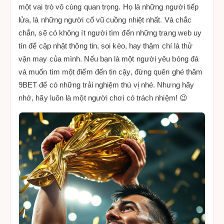
một vai trò vô cùng quan trọng. Họ là những người tiếp
lửa, là những người cổ vũ cuồng nhiệt nhất. Và chắc
chắn, sẽ có không ít người tìm đến những trang web uy
tín để cập nhật thông tin, soi kèo, hay thậm chí là thử
vận may của mình. Nếu bạn là một người yêu bóng đá
và muốn tìm một điểm đến tin cậy, đừng quên ghé thăm
9BET để có những trải nghiệm thú vị nhé. Nhưng hãy
nhớ, hãy luôn là một người chơi có trách nhiệm! 😉