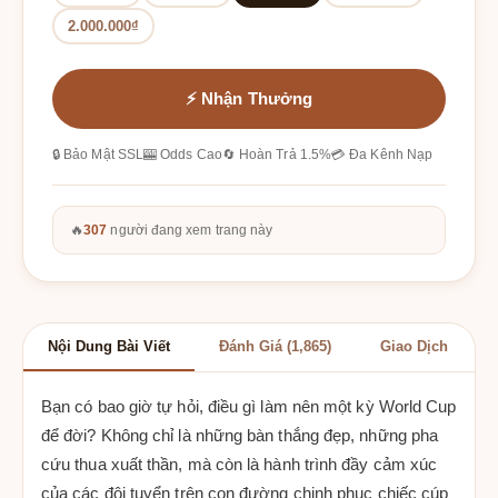
2.000.000₫
⚡ Nhận Thưởng
🔒 Bảo Mật SSL
🎰 Odds Cao
🔄 Hoàn Trả 1.5%
💳 Đa Kênh Nạp
🔥
307
người đang xem trang này
Nội Dung Bài Viết
Đánh Giá (1,865)
Giao Dịch
Bạn có bao giờ tự hỏi, điều gì làm nên một kỳ World Cup
để đời? Không chỉ là những bàn thắng đẹp, những pha
cứu thua xuất thần, mà còn là hành trình đầy cảm xúc
của các đội tuyển trên con đường chinh phục chiếc cúp