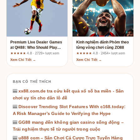
Premium Live Dealer Games
Kinh nghiệm đánh Phỏm theo
at QH88: Who Should Play
từng vòng chơi cùng ZO88
and Who Should Skip
★★★★★
4.8 · 2729+ lượt xem
★★★★★
4.8 · 2454+ lượt xem
Xem Chi Tiết →
Xem Chi Tiết →
BẠN CÓ THỂ THÍCH
🎰
xx88.com.de tra cứu kết quả xổ số ba miền - Sân
chơi uy tín cho dân lô đề
🎰
Discover Trending Slot Features With c168.today:
A Risk Manager’s Guide to Verifying the Hype
🎰
GG88 mang đến không gian casino sống động –
Trải nghiệm thực tế từ người trong cuộc
🎰
u888 com – Sân Chơi Cá Cược Trực Tuyến Hàng