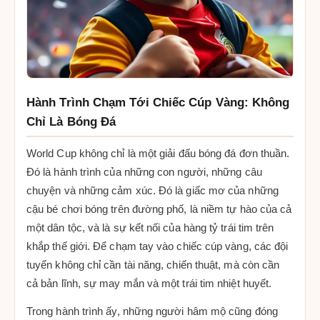
Hành Trình Chạm Tới Chiếc Cúp Vàng: Không
Chỉ Là Bóng Đá
World Cup không chỉ là một giải đấu bóng đá đơn thuần.
Đó là hành trình của những con người, những câu
chuyện và những cảm xúc. Đó là giấc mơ của những
cậu bé chơi bóng trên đường phố, là niềm tự hào của cả
một dân tộc, và là sự kết nối của hàng tỷ trái tim trên
khắp thế giới. Để chạm tay vào chiếc cúp vàng, các đội
tuyển không chỉ cần tài năng, chiến thuật, mà còn cần
cả bản lĩnh, sự may mắn và một trái tim nhiệt huyết.
Trong hành trình ấy, những người hâm mộ cũng đóng