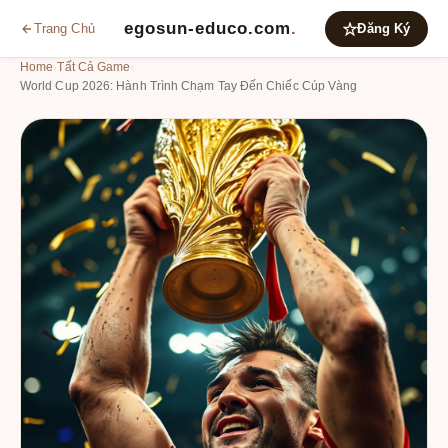
egosun-educo.com
.
Trang Chủ
Đăng Ký
Home
›
Tất Cả Game
›
World Cup 2026: Hành Trình Chạm Tay Đến Chiếc Cúp Vàng