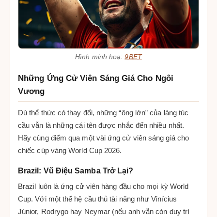
Hình minh hoạ:
9BET
Những Ứng Cử Viên Sáng Giá Cho Ngôi
Vương
Dù thể thức có thay đổi, những “ông lớn” của làng túc
cầu vẫn là những cái tên được nhắc đến nhiều nhất.
Hãy cùng điểm qua một vài ứng cử viên sáng giá cho
chiếc cúp vàng World Cup 2026.
Brazil: Vũ Điệu Samba Trở Lại?
Brazil luôn là ứng cử viên hàng đầu cho mọi kỳ World
Cup. Với một thế hệ cầu thủ tài năng như Vinícius
Júnior, Rodrygo hay Neymar (nếu anh vẫn còn duy trì