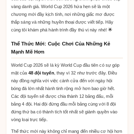
vàng danh giá. World Cup 2026 hứa hẹn sẽ là một
chương mới đầy kịch tính, nơi những giấc mơ được
thắp sáng và những huyền thoại được viết tiếp. Hãy
cùng tôi khám phá hành trình đầy thú vị này nhé! 🌟
Thể Thức Mới: Cuộc Chơi Của Những Kẻ
Mạnh Mẽ Hơn
World Cup 2026 sẽ là kỳ World Cup đầu tiên có sự góp
mặt của
48 đội tuyển
, thay vì 32 như trước đây. Điều
này đồng nghĩa với việc cánh cửa đến với ngày hội
bóng đá lớn nhất hành tinh rộng mở hơn bao giờ hết.
Các đội tuyển sẽ được chia thành 12 bảng đấu, mỗi
bảng 4 đội. Hai đội đứng đầu mỗi bảng cùng với 8 đội
đứng thứ ba có thành tích tốt nhất sẽ giành quyền vào
vòng loại trực tiếp.
Thể thức mới này không chỉ mang đến nhiều cơ hội hơn