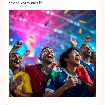
chia sẻ với tôi nhé! 🥰