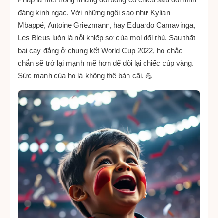
đáng kinh ngạc. Với những ngôi sao như Kylian
Mbappé, Antoine Griezmann, hay Eduardo Camavinga,
Les Bleus luôn là nỗi khiếp sợ của mọi đối thủ. Sau thất
bại cay đắng ở chung kết World Cup 2022, họ chắc
chắn sẽ trở lại mạnh mẽ hơn để đòi lại chiếc cúp vàng.
Sức mạnh của họ là không thể bàn cãi. 💪