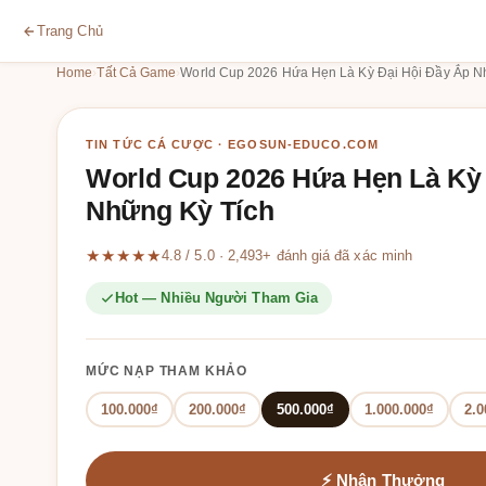
Trang Chủ
Home
›
Tất Cả Game
›
World Cup 2026 Hứa Hẹn Là Kỳ Đại Hội Đầy Ắp N
TIN TỨC CÁ CƯỢC · EGOSUN-EDUCO.COM
World Cup 2026 Hứa Hẹn Là Kỳ 
Những Kỳ Tích
★★★★★
4.8 / 5.0 · 2,493+ đánh giá đã xác minh
Hot — Nhiều Người Tham Gia
MỨC NẠP THAM KHẢO
100.000₫
200.000₫
500.000₫
1.000.000₫
2.0
⚡ Nhận Thưởng