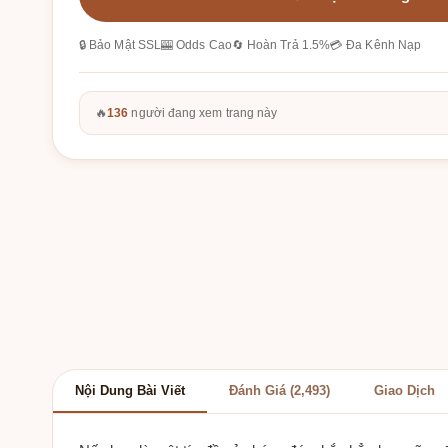
🔒 Bảo Mật SSL
🎰 Odds Cao
🔄 Hoàn Trả 1.5%
💳 Đa Kênh Nạp
🔥
136
người đang xem trang này
Nội Dung Bài Viết
Đánh Giá (2,493)
Giao Dịch