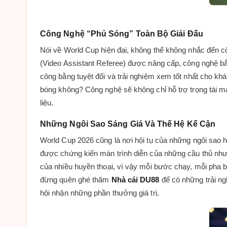
Công Nghệ “Phủ Sóng” Toàn Bộ Giải Đấu
Nói về World Cup hiện đại, không thể không nhắc đến c
(Video Assistant Referee) được nâng cấp, công nghệ bắ
công bằng tuyệt đối và trải nghiệm xem tốt nhất cho khá
bóng không? Công nghệ sẽ không chỉ hỗ trợ trọng tài mà
liệu.
Những Ngôi Sao Sáng Giá Và Thế Hệ Kế Cận
World Cup 2026 cũng là nơi hội tụ của những ngôi sao h
được chứng kiến màn trình diễn của những cầu thủ như 
của nhiều huyền thoại, vì vậy mỗi bước chạy, mỗi pha 
đừng quên ghé thăm
Nhà cái DU88
để có những trải ng
hội nhận những phần thưởng giá trị.