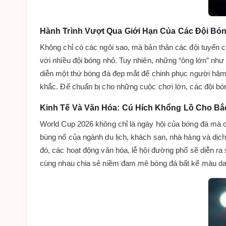
Hành Trình Vượt Qua Giới Hạn Của Các Đội Bó
Không chỉ có các ngôi sao, mà bản thân các đội tuyển 
với nhiều đội bóng nhỏ. Tuy nhiên, những “ông lớn” như 
diễn một thứ bóng đá đẹp mắt để chinh phục người hâm m
khắc. Để chuẩn bị cho những cuộc chơi lớn, các đội bón
Kinh Tế Và Văn Hóa: Cú Hích Khổng Lồ Cho Bắ
World Cup 2026 không chỉ là ngày hội của bóng đá mà cò
bùng nổ của ngành du lịch, khách sạn, nhà hàng và dịc
đó, các hoạt động văn hóa, lễ hội đường phố sẽ diễn r
cùng nhau chia sẻ niềm đam mê bóng đá bất kể màu da, 