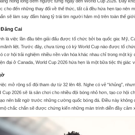
 đang nóng lòng đếm ngược từng ngày đến World Cup 2026. Đây không
c cho đến những thay đổi về thể thức, tất cả đều hứa hẹn tạo nên 
hắn sẽ làm say đắm hàng tỷ trái tim người hâm mộ trên toàn thế giới
 Đăng Cai
nh là việc lần đầu tiên giải đấu được tổ chức bởi ba quốc gia: Mỹ, 
 mãnh liệt. Trước đây, chưa từng có kỳ World Cup nào được tổ chức 
ó cơ hội trải nghiệm nhiều nền văn hóa khác nhau chỉ trong một kỳ
iện đại ở Canada, World Cup 2026 hứa hẹn là một bữa tiệc thị giác
gờ
việc mở rộng số đội tham dự từ 32 lên 48. Nghe có vẻ “khủng”, như
ld Cup 2026 sẽ là sân chơi cho nhiều đội bóng nhỏ hơn, tạo cơ hội 
tạo nên bất ngờ trước những cường quốc bóng đá. Điều này không chỉ
mộ chắc chắn sẽ được chứng kiến những màn trình diễn đầy cảm xú