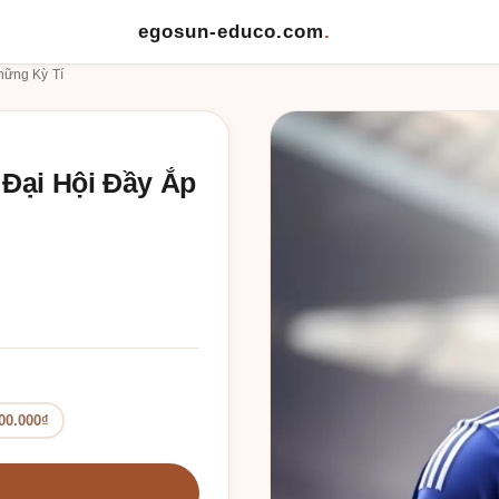
egosun-educo.com
.
hững Kỳ Tí
Đại Hội Đầy Ắp
00.000₫