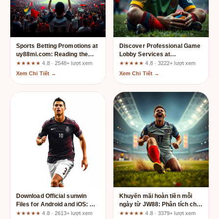
Sports Betting Promotions at
Discover Professional Game
uy88mi.com: Reading the
Lobby Services at
Fine Print Before You Claim
bet888.host – 3 Critical
★★★★★
4.8 · 2548+ lượt xem
★★★★★
4.8 · 3222+ lượt xem
Findings
Xem Chi Tiết →
Xem Chi Tiết →
Download Official sunwin
Khuyến mãi hoàn tiền mỗi
Files for Android and iOS: A
ngày từ JW88: Phân tích chi
Reviewer's Look at the
tiết điều khoản và cách tận
★★★★★
4.8 · 2613+ lượt xem
★★★★★
4.8 · 3379+ lượt xem