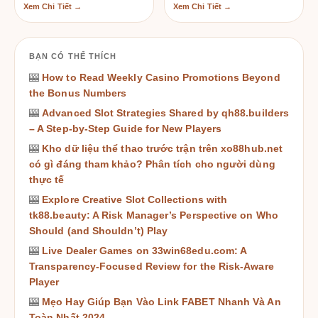
Claims
dụng tối đa
Xem Chi Tiết →
Xem Chi Tiết →
BẠN CÓ THỂ THÍCH
🎰
How to Read Weekly Casino Promotions Beyond
the Bonus Numbers
🎰
Advanced Slot Strategies Shared by qh88.builders
– A Step-by-Step Guide for New Players
🎰
Kho dữ liệu thể thao trước trận trên xo88hub.net
có gì đáng tham khảo? Phân tích cho người dùng
thực tế
🎰
Explore Creative Slot Collections with
tk88.beauty: A Risk Manager’s Perspective on Who
Should (and Shouldn’t) Play
🎰
Live Dealer Games on 33win68edu.com: A
Transparency-Focused Review for the Risk-Aware
Player
🎰
Mẹo Hay Giúp Bạn Vào Link FABET Nhanh Và An
Toàn Nhất 2024