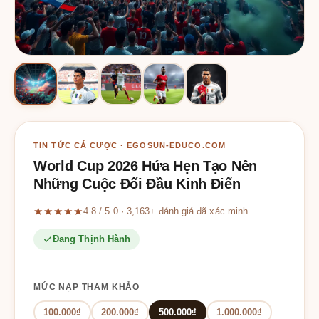
TIN TỨC CÁ CƯỢC · EGOSUN-EDUCO.COM
World Cup 2026 Hứa Hẹn Tạo Nên
Những Cuộc Đối Đầu Kinh Điển
★★★★★
4.8 / 5.0 · 3,163+ đánh giá đã xác minh
Đang Thịnh Hành
MỨC NẠP THAM KHẢO
100.000₫
200.000₫
500.000₫
1.000.000₫