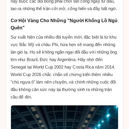
này buộc các đội bóng phải chơi tấn công ngay từ đầu,
tạo ra những thế trận cởi mở, cống hiến và đầy bất ngờ.
Cơ Hội Vàng Cho Những "Người Khổng Lồ Ngủ
Quên"
Sự xuất hiện của nhiều đội tuyển mới, đặc biệt là từ khu
vực Bắc Mỹ và châu Phi, hứa hẹn sẽ mang đến những
làn gió lạ. Họ sẽ không ngần ngại đối đầu với những ông
lớn như Brazil, Đức hay Argentina. Hãy nhớ đến
Senegal tại World Cup 2002 hay Costa Rica năm 2014.
World Cup 2026 chắc chắn sẽ chứng kiến thêm nhiều
"chú ngựa ô" làm nên chuyện, và chính những cuộc đối
đầu không cân sức này lại thường sinh ra những trận
cầu để đời.