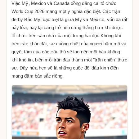
Việc Mỹ, Mexico và Canada đồng đăng cai tổ chức
World Cup 2026 mang một ý nghĩa đặc biệt. Các trận
derby Bắc Mỹ, đặc biệt là giữa Mỹ và Mexico, vốn đã rất
nảy lửa, nay lại càng trở nên căng thẳng hơn khi được
tổ chức trên sân nhà của một trong hai đội. Không khí
trên các khán đài, sự cuồng nhiệt của người hâm mộ và
quyết tâm của các cầu thủ sẽ tạo nên một bầu không
khí khó tin, biến mỗi trận đấu thành một "trận chiến" thực
sự. Đây hứa hẹn sẽ là những cuộc đối đầu kinh điển
mang đậm bản sắc riêng.