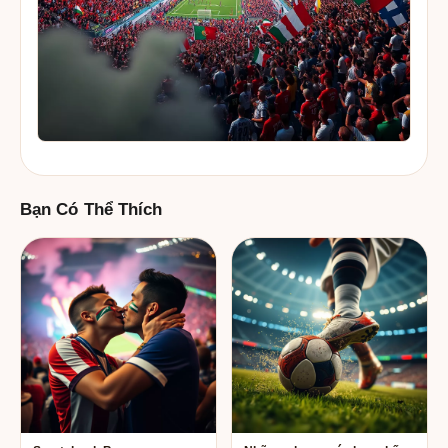
Bạn Có Thể Thích