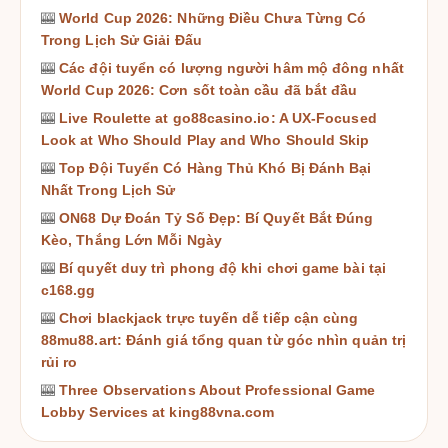
🎰
World Cup 2026: Những Điều Chưa Từng Có
Trong Lịch Sử Giải Đấu
🎰
Các đội tuyển có lượng người hâm mộ đông nhất
World Cup 2026: Cơn sốt toàn cầu đã bắt đầu
🎰
Live Roulette at go88casino.io: A UX-Focused
Look at Who Should Play and Who Should Skip
🎰
Top Đội Tuyển Có Hàng Thủ Khó Bị Đánh Bại
Nhất Trong Lịch Sử
🎰
ON68 Dự Đoán Tỷ Số Đẹp: Bí Quyết Bắt Đúng
Kèo, Thắng Lớn Mỗi Ngày
🎰
Bí quyết duy trì phong độ khi chơi game bài tại
c168.gg
🎰
Chơi blackjack trực tuyến dễ tiếp cận cùng
88mu88.art: Đánh giá tổng quan từ góc nhìn quản trị
rủi ro
🎰
Three Observations About Professional Game
Lobby Services at king88vna.com