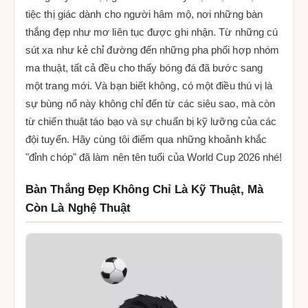
tiệc thị giác dành cho người hâm mộ, nơi những bàn
thắng đẹp như mơ liên tục được ghi nhận. Từ những cú
sút xa như kẻ chỉ đường đến những pha phối hợp nhóm
ma thuật, tất cả đều cho thấy bóng đá đã bước sang
một trang mới. Và bạn biết không, có một điều thú vị là
sự bùng nổ này không chỉ đến từ các siêu sao, mà còn
từ chiến thuật táo bạo và sự chuẩn bị kỹ lưỡng của các
đội tuyển. Hãy cùng tôi điểm qua những khoảnh khắc
"đỉnh chóp" đã làm nên tên tuổi của World Cup 2026 nhé!
Bàn Thắng Đẹp Không Chỉ Là Kỹ Thuật, Mà
Còn Là Nghệ Thuật