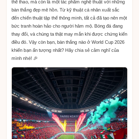
thể thao, mà còn là một tác phẩm nghệ thuật với những
bàn thắng đẹp mê hồn. Từ kỹ thuật cá nhân xuất sắc
đến chiến thuật tập thể thông minh, tất cả đã tạo nên một
bức tranh hoàn hảo cho người hâm mộ. Bóng đá đang
thay đổi, và chúng ta thật may mắn khi được chứng kiến
điều đó. Vậy còn bạn, bàn thắng nào ở World Cup 2026
khiến bạn ấn tượng nhất? Hãy chia sẻ cảm nghĩ của
mình nhé! 🎉