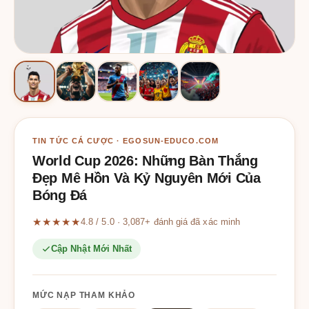
TIN TỨC CÁ CƯỢC · EGOSUN-EDUCO.COM
World Cup 2026: Những Bàn Thắng
Đẹp Mê Hồn Và Kỷ Nguyên Mới Của
Bóng Đá
★★★★★
4.8 / 5.0 · 3,087+ đánh giá đã xác minh
Cập Nhật Mới Nhất
MỨC NẠP THAM KHẢO