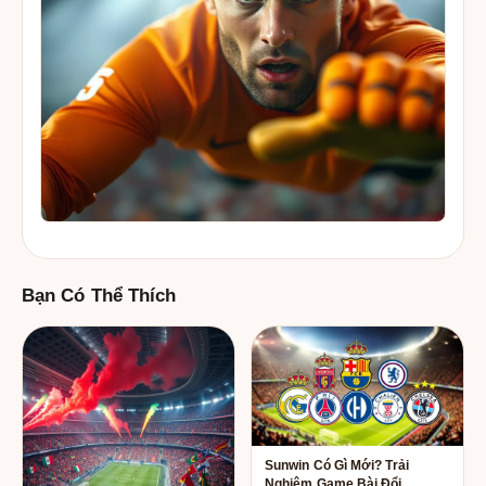
Bạn Có Thể Thích
Sunwin Có Gì Mới? Trải
Nghiệm Game Bài Đổi