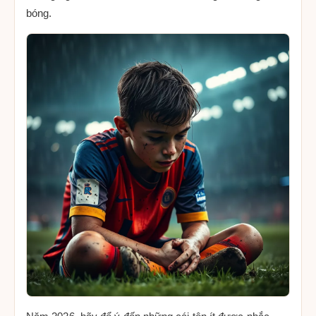
bóng.