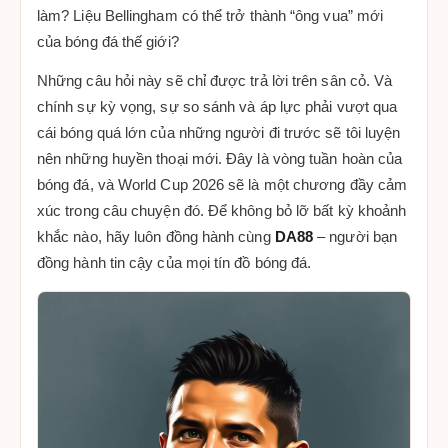
làm? Liệu Bellingham có thể trở thành “ông vua” mới
của bóng đá thế giới?
Những câu hỏi này sẽ chỉ được trả lời trên sân cỏ. Và
chính sự kỳ vọng, sự so sánh và áp lực phải vượt qua
cái bóng quá lớn của những người đi trước sẽ tôi luyện
nên những huyền thoại mới. Đây là vòng tuần hoàn của
bóng đá, và World Cup 2026 sẽ là một chương đầy cảm
xúc trong câu chuyện đó. Để không bỏ lỡ bất kỳ khoảnh
khắc nào, hãy luôn đồng hành cùng
DA88
– người bạn
đồng hành tin cậy của mọi tín đồ bóng đá.