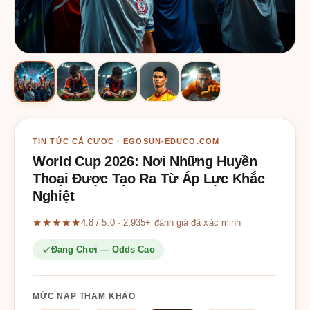
TIN TỨC CÁ CƯỢC · EGOSUN-EDUCO.COM
World Cup 2026: Nơi Những Huyền
Thoại Được Tạo Ra Từ Áp Lực Khắc
Nghiệt
★★★★★
4.8 / 5.0 · 2,935+ đánh giá đã xác minh
Đang Chơi — Odds Cao
MỨC NẠP THAM KHẢO