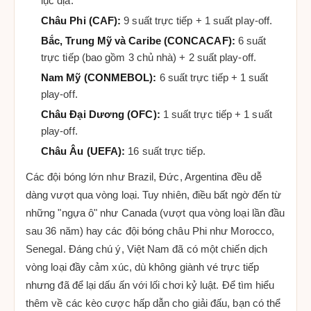
lục địa.
Châu Phi (CAF):
9 suất trực tiếp + 1 suất play-off.
Bắc, Trung Mỹ và Caribe (CONCACAF):
6 suất
trực tiếp (bao gồm 3 chủ nhà) + 2 suất play-off.
Nam Mỹ (CONMEBOL):
6 suất trực tiếp + 1 suất
play-off.
Châu Đại Dương (OFC):
1 suất trực tiếp + 1 suất
play-off.
Châu Âu (UEFA):
16 suất trực tiếp.
Các đội bóng lớn như Brazil, Đức, Argentina đều dễ
dàng vượt qua vòng loại. Tuy nhiên, điều bất ngờ đến từ
những "ngựa ô" như Canada (vượt qua vòng loại lần đầu
sau 36 năm) hay các đội bóng châu Phi như Morocco,
Senegal. Đáng chú ý, Việt Nam đã có một chiến dịch
vòng loại đầy cảm xúc, dù không giành vé trực tiếp
nhưng đã để lại dấu ấn với lối chơi kỷ luật. Để tìm hiểu
thêm về các kèo cược hấp dẫn cho giải đấu, bạn có thể