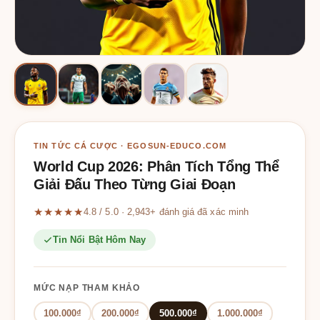
TIN TỨC CÁ CƯỢC · EGOSUN-EDUCO.COM
World Cup 2026: Phân Tích Tổng Thể
Giải Đấu Theo Từng Giai Đoạn
★★★★★
4.8 / 5.0 · 2,943+ đánh giá đã xác minh
Tin Nổi Bật Hôm Nay
MỨC NẠP THAM KHẢO
100.000₫
200.000₫
500.000₫
1.000.000₫