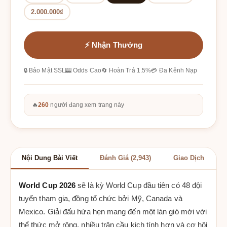
2.000.000₫
⚡ Nhận Thưởng
🔒 Bảo Mật SSL
🎰 Odds Cao
🔄 Hoàn Trả 1.5%
💳 Đa Kênh Nạp
🔥
260
người đang xem trang này
Nội Dung Bài Viết
Đánh Giá (2,943)
Giao Dịch
World Cup 2026
sẽ là kỳ World Cup đầu tiên có 48 đội
tuyển tham gia, đồng tổ chức bởi Mỹ, Canada và
Mexico. Giải đấu hứa hẹn mang đến một làn gió mới với
thể thức mở rộng, nhiều trận cầu kịch tính hơn và cơ hội