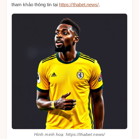
tham khảo thông tin tại
https://thabet.news/
.
Hình minh hoạ: https://thabet.news/