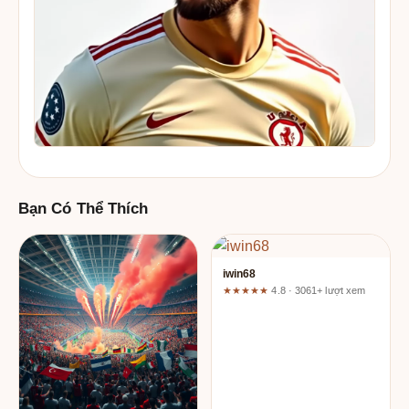
Bạn Có Thể Thích
iwin68
★★★★★
4.8 · 3061+ lượt xem