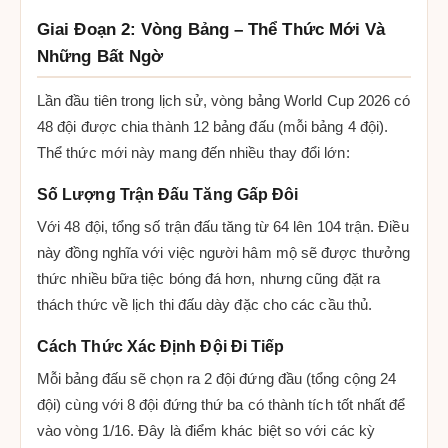
Giai Đoạn 2: Vòng Bảng – Thể Thức Mới Và
Những Bất Ngờ
Lần đầu tiên trong lịch sử, vòng bảng World Cup 2026 có
48 đội được chia thành 12 bảng đấu (mỗi bảng 4 đội).
Thể thức mới này mang đến nhiều thay đổi lớn:
Số Lượng Trận Đấu Tăng Gấp Đôi
Với 48 đội, tổng số trận đấu tăng từ 64 lên 104 trận. Điều
này đồng nghĩa với việc người hâm mộ sẽ được thưởng
thức nhiều bữa tiệc bóng đá hơn, nhưng cũng đặt ra
thách thức về lịch thi đấu dày đặc cho các cầu thủ.
Cách Thức Xác Định Đội Đi Tiếp
Mỗi bảng đấu sẽ chọn ra 2 đội đứng đầu (tổng cộng 24
đội) cùng với 8 đội đứng thứ ba có thành tích tốt nhất để
vào vòng 1/16. Đây là điểm khác biệt so với các kỳ