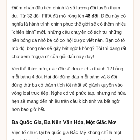
Điểm nhấn đầu tiên chính là số lượng đội tuyển tham
dự. Từ 32 đội, FIFA đã mở rộng lên
48 đội
. Điều này có
nghĩa là hành trình chinh phục thế giới sẽ có thêm nhiều
"chiến binh" mới, những câu chuyện cổ tích từ những
nền bóng đá nhỏ bé có cơ hội được viết nên. Bạn có tò
mò đội bóng nào sẽ gây bất ngờ không? Tôi thì đang rất
chờ xem "ngựa ô" của giải đấu này đấy!
Với thể thức mới, các đội sẽ được chia thành 12 bảng,
mỗi bảng 4 đội. Hai đội đứng đầu mỗi bảng và 8 đội
đứng thứ ba có thành tích tốt nhất sẽ giành quyền vào
vòng loại trực tiếp. Nghe có vẻ phức tạp, nhưng nó hứa
hẹn sẽ mang đến nhiều trận cầu kịch tính và bất ngờ
hơn bao giờ hết.
Ba Quốc Gia, Ba Nền Văn Hóa, Một Giấc Mơ
Việc tổ chức tại ba quốc gia Bắc Mỹ không chỉ là một