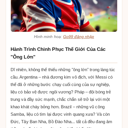
Hình minh hoạ:
Go99 đăng nhập
Hành Trình Chinh Phục Thế Giới Của Các
"Ông Lớn"
Dĩ nhiên, không thể thiếu những "ông lớn" trong làng túc
cầu. Argentina – nhà đương kim vô địch, với Messi có
thể đã ở những bước chạy cuối cùng của sự nghiệp,
liệu có bảo vệ được ngôi vương? Pháp – đội bóng trẻ
trung và đầy sức mạnh, chắc chắn sẽ trở lại với một
khao khát cháy bỏng hơn. Brazil – những vũ công
Samba, liệu có tìm lại được vinh quang xưa? Và còn
Đức, Tây Ban Nha, Bồ Đào Nha... tất cả đều đang âm