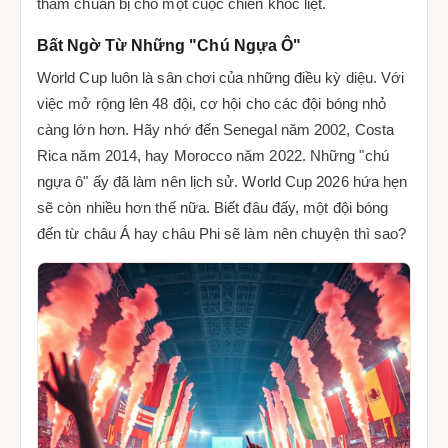
thầm chuẩn bị cho một cuộc chiến khốc liệt.
Bất Ngờ Từ Những "Chú Ngựa Ô"
World Cup luôn là sân chơi của những điều kỳ diệu. Với
việc mở rộng lên 48 đội, cơ hội cho các đội bóng nhỏ
càng lớn hơn. Hãy nhớ đến Senegal năm 2002, Costa
Rica năm 2014, hay Morocco năm 2022. Những "chú
ngựa ô" ấy đã làm nên lịch sử. World Cup 2026 hứa hẹn
sẽ còn nhiều hơn thế nữa. Biết đâu đấy, một đội bóng
đến từ châu Á hay châu Phi sẽ làm nên chuyện thì sao?