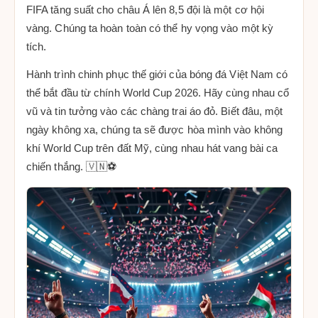
FIFA tăng suất cho châu Á lên 8,5 đội là một cơ hội
vàng. Chúng ta hoàn toàn có thể hy vọng vào một kỳ
tích.
Hành trình chinh phục thế giới của bóng đá Việt Nam có
thể bắt đầu từ chính World Cup 2026. Hãy cùng nhau cổ
vũ và tin tưởng vào các chàng trai áo đỏ. Biết đâu, một
ngày không xa, chúng ta sẽ được hòa mình vào không
khí World Cup trên đất Mỹ, cùng nhau hát vang bài ca
chiến thắng. 🇻🇳⚽