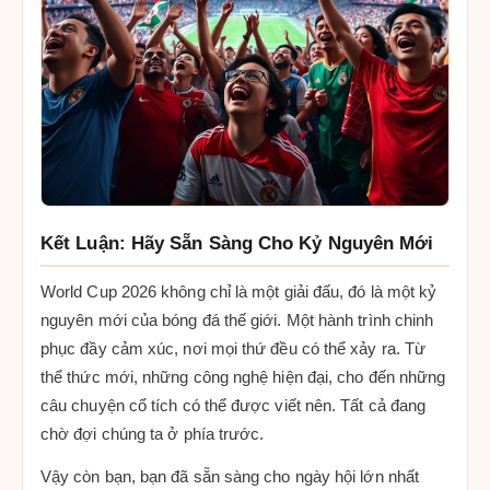
Kết Luận: Hãy Sẵn Sàng Cho Kỷ Nguyên Mới
World Cup 2026 không chỉ là một giải đấu, đó là một kỷ
nguyên mới của bóng đá thế giới. Một hành trình chinh
phục đầy cảm xúc, nơi mọi thứ đều có thể xảy ra. Từ
thể thức mới, những công nghệ hiện đại, cho đến những
câu chuyện cổ tích có thể được viết nên. Tất cả đang
chờ đợi chúng ta ở phía trước.
Vậy còn bạn, bạn đã sẵn sàng cho ngày hội lớn nhất