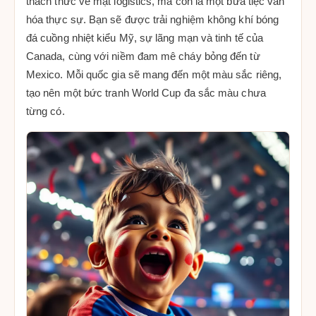
thách thức về mặt logistics, mà còn là một bữa tiệc văn
hóa thực sự. Bạn sẽ được trải nghiệm không khí bóng
đá cuồng nhiệt kiểu Mỹ, sự lãng mạn và tinh tế của
Canada, cùng với niềm đam mê cháy bỏng đến từ
Mexico. Mỗi quốc gia sẽ mang đến một màu sắc riêng,
tạo nên một bức tranh World Cup đa sắc màu chưa
từng có.