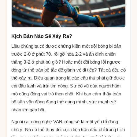
Kịch Bản Nào Sẽ Xảy Ra?
Liệu chúng ta có được chứng kiến một đội bóng bị dẫn
trước 2-0 ở phút 70, rồi gỡ hòa 2-2 và ấn định chiến
thắng 3-2 ở phút bù giờ? Hoặc một đội bóng lội ngược
dòng từ thế trận bế tắc để giành vé đi tiếp? Tất cả đều có
thể xảy ra. Điều quan trọng là các cầu thủ phải giữ được
cái đầu lạnh và trái tim nóng. Sự cổ vũ của người hâm
mộ cũng đóng vai trò then chốt. Khi bạn cảm thấy toàn
bộ sân vận động đang thở cùng mình, sức mạnh sẽ
nhân lên gấp bội.
Ngoài ra, công nghệ VAR cũng sẽ là một yếu tố đáng
chú ý. Nó có thể thay đổi cục diện trận đấu chỉ trong tích