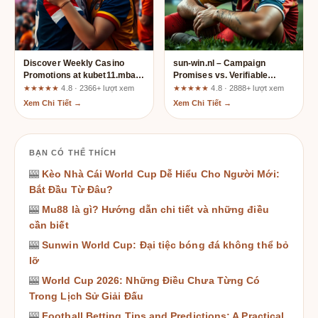
Discover Weekly Casino
sun-win.nl – Campaign
Promotions at kubet11.mba –
Promises vs. Verifiable
A Sharp Hunter’s Guide
Criteria: An Independent
★★★★★
4.8 · 2366+ lượt xem
★★★★★
4.8 · 2888+ lượt xem
Editorial Review
Xem Chi Tiết →
Xem Chi Tiết →
BẠN CÓ THỂ THÍCH
🎰
Kèo Nhà Cái World Cup Dễ Hiểu Cho Người Mới:
Bắt Đầu Từ Đâu?
🎰
Mu88 là gì? Hướng dẫn chi tiết và những điều
cần biết
🎰
Sunwin World Cup: Đại tiệc bóng đá không thể bỏ
lỡ
🎰
World Cup 2026: Những Điều Chưa Từng Có
Trong Lịch Sử Giải Đấu
🎰
Football Betting Tips and Predictions: A Practical