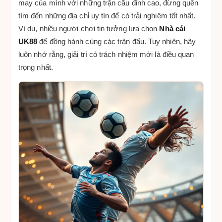
may của mình với những trận cầu đỉnh cao, đừng quên
tìm đến những địa chỉ uy tín để có trải nghiệm tốt nhất.
Ví dụ, nhiều người chơi tin tưởng lựa chọn
Nhà cái
UK88
để đồng hành cùng các trận đấu. Tuy nhiên, hãy
luôn nhớ rằng, giải trí có trách nhiệm mới là điều quan
trọng nhất.