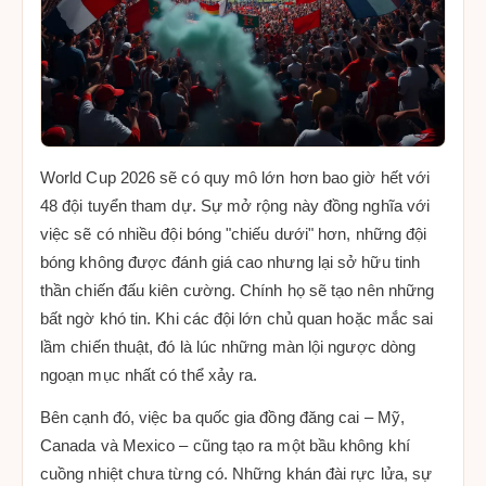
World Cup 2026 sẽ có quy mô lớn hơn bao giờ hết với
48 đội tuyển tham dự. Sự mở rộng này đồng nghĩa với
việc sẽ có nhiều đội bóng "chiếu dưới" hơn, những đội
bóng không được đánh giá cao nhưng lại sở hữu tinh
thần chiến đấu kiên cường. Chính họ sẽ tạo nên những
bất ngờ khó tin. Khi các đội lớn chủ quan hoặc mắc sai
lầm chiến thuật, đó là lúc những màn lội ngược dòng
ngoạn mục nhất có thể xảy ra.
Bên cạnh đó, việc ba quốc gia đồng đăng cai – Mỹ,
Canada và Mexico – cũng tạo ra một bầu không khí
cuồng nhiệt chưa từng có. Những khán đài rực lửa, sự