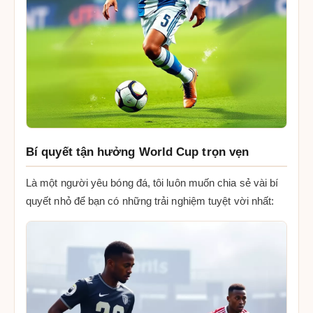
Bí quyết tận hưởng World Cup trọn vẹn
Là một người yêu bóng đá, tôi luôn muốn chia sẻ vài bí
quyết nhỏ để bạn có những trải nghiệm tuyệt vời nhất: