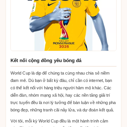
Kết nối cộng đồng yêu bóng đá
World Cup là dịp để chúng ta cùng nhau chia sẻ niềm
đam mê. Dù bạn ở bất kỳ đâu, chỉ cần có internet, bạn
có thể kết nối với hàng triệu người hâm mộ khác. Các
diễn đàn, nhóm mạng xã hội, hay các nền tảng giải trí
trực tuyến đều là nơi lý tưởng để bàn luận về những pha
bóng đẹp, những tranh cãi nảy lửa, và dự đoán kết quả.
Với tôi, mỗi kỳ World Cup đều là một hành trình cảm