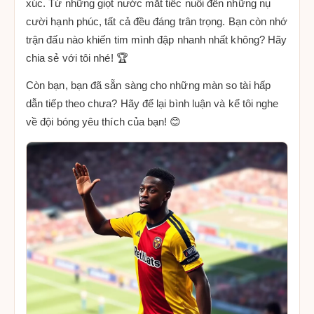
xúc. Từ những giọt nước mắt tiếc nuối đến những nụ
cười hạnh phúc, tất cả đều đáng trân trọng. Bạn còn nhớ
trận đấu nào khiến tim mình đập nhanh nhất không? Hãy
chia sẻ với tôi nhé! 🏆
Còn bạn, bạn đã sẵn sàng cho những màn so tài hấp
dẫn tiếp theo chưa? Hãy để lại bình luận và kể tôi nghe
về đội bóng yêu thích của bạn! 😊