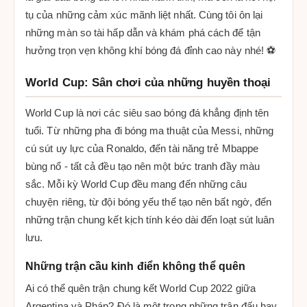
tụ của những cảm xúc mãnh liệt nhất. Cùng tôi ôn lại
những màn so tài hấp dẫn và khám phá cách để tận
hưởng trọn vẹn không khí bóng đá đỉnh cao này nhé! ⚽
World Cup: Sân chơi của những huyền thoại
World Cup là nơi các siêu sao bóng đá khẳng định tên
tuổi. Từ những pha đi bóng ma thuật của Messi, những
cú sút uy lực của Ronaldo, đến tài năng trẻ Mbappe
bùng nổ - tất cả đều tạo nên một bức tranh đầy màu
sắc. Mỗi kỳ World Cup đều mang đến những câu
chuyện riêng, từ đội bóng yếu thế tạo nên bất ngờ, đến
những trận chung kết kịch tính kéo dài đến loạt sút luân
lưu.
Những trận cầu kinh điển không thể quên
Ai có thể quên trận chung kết World Cup 2022 giữa
Argentina và Pháp? Đó là một trong những trận đấu hay