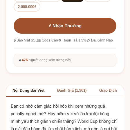
2.000.000₫
⚡ Nhận Thưởng
🔒 Bảo Mật SSL
🎰 Odds Cao
🔄 Hoàn Trả 1.5%
💳 Đa Kênh Nạp
🔥
476
người đang xem trang này
Nội Dung Bài Viết
Đánh Giá (1,901)
Giao Dịch
Bạn có nhớ cảm giác hồi hộp khi xem những quả
penalty nghẹt thở? Hay niềm vui vỡ òa khi đội bóng
mình yêu thích giành chiến thắng? World Cup không chỉ
là giải đấu bóng đá lớn nhất hành tinh, mà còn là nơi hội