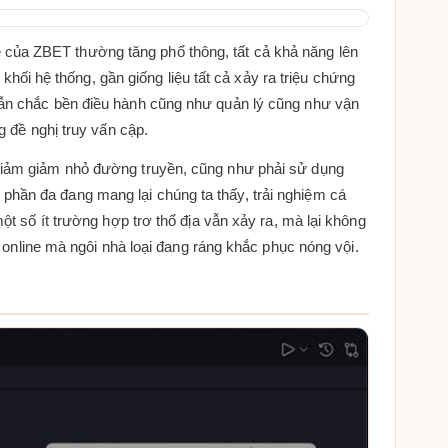
e của ZBET thường tăng phổ thông, tất cả khả năng lên
ối hệ thống, gần giống liệu tất cả xảy ra triệu chứng
T vẫn chắc bền điều hành cũng như quản lý cũng như vận
 đề nghị truy vấn cập.
, giảm giảm nhỏ đường truyền, cũng như phải sử dụng
 phần đa đang mang lại chúng ta thấy, trải nghiệm cá
một số ít trường hợp trơ thổ địa vẫn xảy ra, mà lại không
nline mà ngôi nhà loại đang ráng khắc phục nóng vội.