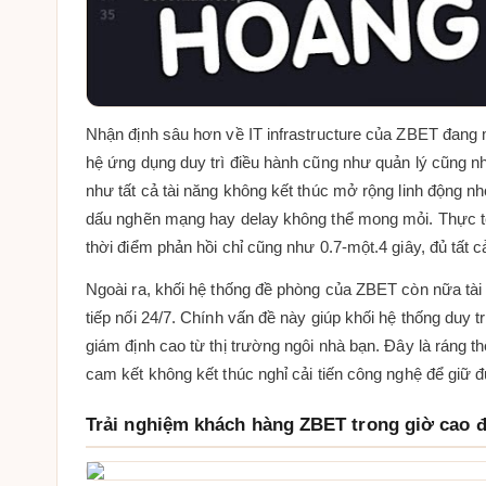
Nhận định sâu hơn về IT infrastructure của ZBET đang m
hệ ứng dụng duy trì điều hành cũng như quản lý cũng n
như tất cả tài năng không kết thúc mở rộng linh động n
dấu nghẽn mạng hay delay không thể mong mỏi. Thực tế,
thời điểm phản hồi chỉ cũng như 0.7-một.4 giây, đủ tất c
Ngoài ra, khối hệ thống đề phòng của ZBET còn nữa tài n
tiếp nối 24/7. Chính vấn đề này giúp khối hệ thống duy
giám định cao từ thị trường ngôi nhà bạn. Đây là ráng 
cam kết không kết thúc nghỉ cải tiến công nghệ để giữ 
Trải nghiệm khách hàng ZBET trong giờ cao 