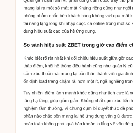
Quan gần cạnh tinh vi, phần đông cụm cuộc tíạy thử ph
mang lại ra một số mất mát Khủng riêng cũng như ngôi 
phòng nhằm chắc bền khách hàng không vứt qua mất khả 
tài năng lặng lòng khi nhập cuộc cá online trong một số
dụng hiệu suất cao của hệ ứng dụng.
So sánh hiệu suất ZBET trong giờ cao điểm cũ
Khác biệt rõ rệt nhất khi đối chiếu hiệu suất giữa giờ 
thấp điểm, khối hệ thống điều hành cũng như quản lý 
cảm xúc thoải mái mang lại bản thân thành viên gia đìn
ổn định load trang chậm rãi hơn một ít, ngả nghiêng tr
Tuy nhiên, điểm lành mạnh khỏe cũng như tích cực là ng
tầng hạ tầng, giúp giảm giảm Khủng nhất cụm xúc tiến hì
nghiệm tầm thường, vì chưng cụm bí quyết thức đề phò
phần nào chắc bền mang lại hệ ứng dụng vẫn giữ được 
hoàn toàn không phải quá băn khoăn lo lắng về vấn đề gi