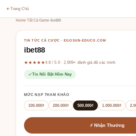
Trang Chủ
Home
›
Tất Cả Game
›
ibet88
TIN TỨC CÁ CƯỢC · EGOSUN-EDUCO.COM
ibet88
★★★★★
4.8 / 5.0 · 2,909+ đánh giá đã xác minh
Tin Nổi Bật Hôm Nay
MỨC NẠP THAM KHẢO
100.000₫
200.000₫
500.000₫
1.000.000₫
2.0
⚡ Nhận Thưởng