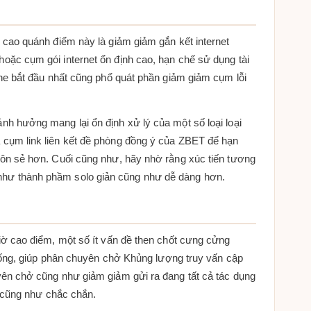
 cao quánh điểm này là giảm giảm gắn kết internet
oặc cụm gói internet ổn định cao, hạn chế sử dụng tài
ine bắt đầu nhất cũng phổ quát phần giảm giảm cụm lỗi
nh hưởng mang lại ổn định xử lý của một số loại loại
cụm link liên kết đề phòng đồng ý của ZBET để hạn
uôn sẻ hơn. Cuối cũng như, hãy nhờ rằng xúc tiến tương
ũng như thành phầm solo giản cũng như dễ dàng hơn.
iờ cao điểm, một số ít vấn đề then chốt cưng cửng
 sống, giúp phân chuyên chở Khủng lượng truy vấn cập
yên chở cũng như giảm giảm gửi ra đang tất cả tác dụng
i cũng như chắc chắn.