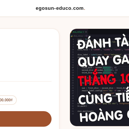
egosun-educo.com
.
00.000₫