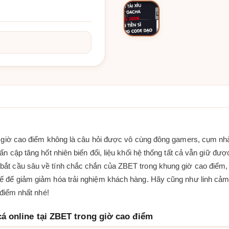
ne giờ cao điểm không là câu hỏi được vô cùng đông gamers, cụm nhà
ấn cập tăng hốt nhiên biến đổi, liệu khối hệ thống tất cả vẫn giữ đư
ắt cầu sâu về tính chắc chắn của ZBET trong khung giờ cao điểm, că
ế để giảm giảm hóa trải nghiệm khách hàng. Hãy cũng như linh cảm 
 điểm nhất nhé!
cá online tại ZBET trong giờ cao điểm