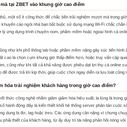
t mà tại ZBET vào khung giờ cao điểm
thủ, một số ít công thức để chắc bền trải nghiệm mượt mà trong giờ
ôn khuyến cáo ngôi nhà bạn bắt buộc sử dụng mạng Wi-Fi chắc chắn h
n xử lý ứng dụng trình chuyên nom, phầm mềm hoặc ngoại hình cá onl
cũng như khi phổ thông tab hoặc phầm mềm nặng gây xúc tiến hình ả
t cao là chọn cụm khung giờ thấp điểm hơn, hoặc truy vấn cập qua 
m, cũng như khi tất cả khả năng được phiêu dạt lợi thụ cá online s
rẹo để được trả lời kịp thời, giúp cuộc chơi ngay diễn ra lưu loát c
ảm hóa trải nghiệm khách hàng trong giờ cao điểm?
ết thức công nghệ nhằm giảm giảm hóa hiệu suất, lạ lùng là trong g
t số hành động đây là kiến thiết khối hệ thống server phân tán cuộc
 ứng dụng bị đơ, lag hoặc treo. Các ứng dụng cân nặng vì chưng chu
 phải thiết của khách hàng, từ ấy duy trì tài năng phản hồi nóng vộ