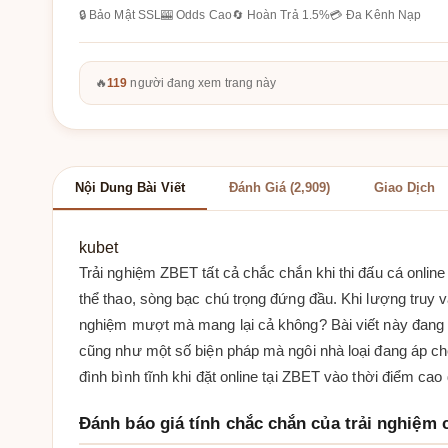
🔒 Bảo Mật SSL
🎰 Odds Cao
🔄 Hoàn Trả 1.5%
💳 Đa Kênh Nạp
🔥
119
người đang xem trang này
Nội Dung Bài Viết
Đánh Giá (2,909)
Giao Dịch
kubet
Trải nghiệm ZBET tất cả chắc chắn khi thi đấu cá onli
thể thao, sòng bạc chú trọng đứng đầu. Khi lượng truy v
nghiệm mượt mà mang lại cả không? Bài viết này đang b
cũng như một số biện pháp mà ngôi nhà loại đang áp ch
đình bình tĩnh khi đặt online tại ZBET vào thời điểm cao
Đánh báo giá tính chắc chắn của trải nghiệm 