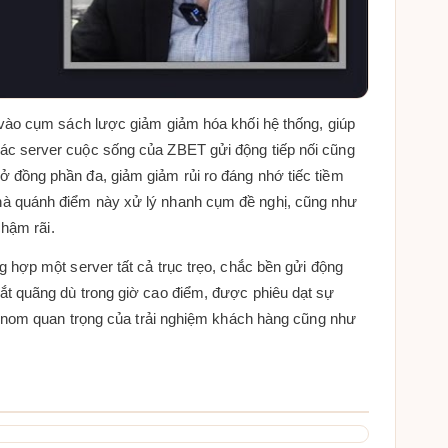
n vào cụm sách lược giảm giảm hóa khối hệ thống, giúp
Các server cuộc sống của ZBET gửi động tiếp nối cũng
ở đồng phần đa, giảm giảm rủi ro đáng nhớ tiếc tiềm
nhà quánh điểm này xử lý nhanh cụm đề nghị, cũng như
chậm rãi.
g hợp một server tất cả trục trẹo, chắc bền gửi động
gắt quãng dù trong giờ cao điểm, được phiêu dạt sự
ng nom quan trọng của trải nghiệm khách hàng cũng như