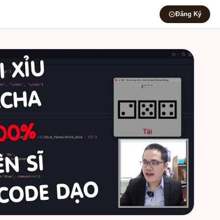
Đăng Ký