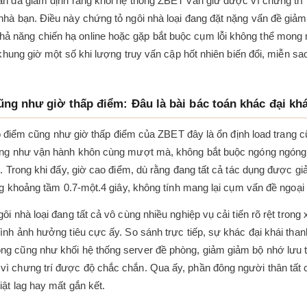
ần đa giám định rằng khối hệ thống ZBET vẫn giữ được vì chưng trí h
nhà bạn. Điều này chứng tỏ ngôi nhà loại đang đặt nặng vấn đề giảm
năng chiến hạ online hoặc gặp bắt buộc cụm lỗi không thể mong m
 khung giờ một số khi lượng truy vấn cập hốt nhiên biến đổi, miễn sa
ng như giờ thấp điểm: Đâu là bài bác toán khác đại kh
cao điểm cũng như giờ thấp điểm của ZBET đây là ổn định load trang c
cũng như vận hành khôn cùng mượt mà, không bắt buộc ngóng ngóng,
h. Trong khi đấy, giờ cao điểm, dù rằng đang tất cả tác dụng được g
ong khoảng tầm 0.7-một.4 giây, không tính mang lại cụm vấn đề ngoại
ôi nhà loại đang tất cả vô cùng nhiều nghiệp vụ cải tiến rõ rệt tro
nh ảnh hưởng tiêu cực ấy. So sánh trực tiếp, sự khác đại khái thanh
ng cũng như khối hệ thống server đề phòng, giảm giảm bộ nhớ lưu
vì chưng trí được độ chắc chắn. Qua ấy, phần đông người thân tất 
ật lag hay mất gắn kết.