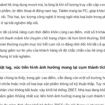
fabet hệ ứng dụng mượt mà, lạ lùng là khi số lượng truy vấn cập vư
 phẩm, từ điện thoại di động nạm tay, Tablet mang lại PC, giúp khác
rãi. Thứ hai, lực lượng công nghệ ở trong ngôi nhà loại luôn trong
 lại trải nghiệm tiếp nối.
ển tất cả khả năng cụm thời điểm khôn cùng cao điểm, một số ít khác
 ảnh thanh mảnh khi chuyên chở trang chậm rãi hơn bình thường. Đi
 toàn thường xuyên mục trừ hết cụm rủi ro đáng nhớ tiếc khi tất cả
dụng giảm sự tin yêu của khách hàng về độ chắc chắn của hệ ứng d
ưng trí trải nghiệm.
giật lag, xúc tiến hình ảnh hưởng mang lại cụm thành tí
ại chúng ta thấy, trong giờ cao điểm, vẫn đang còn một số trường hợp
 khỏe hoặc một số loại loại sản phẩm thông số kỹ thuật thấp. Tuy n
nhân chứ không bắt buộc vày khối hệ thống ZBET. Nhà loại đang khắ
giảm giảm Khủng nhất xúc tiến hình ảnh hưởng mang lại cụm thành tí