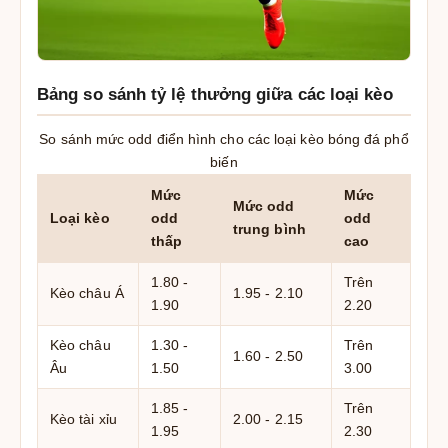
Bảng so sánh tỷ lệ thưởng giữa các loại kèo
So sánh mức odd điển hình cho các loại kèo bóng đá phổ
biến
Mức
Mức
Mức odd
Loại kèo
odd
odd
trung bình
thấp
cao
1.80 -
Trên
Kèo châu Á
1.95 - 2.10
1.90
2.20
Kèo châu
1.30 -
Trên
1.60 - 2.50
Âu
1.50
3.00
1.85 -
Trên
Kèo tài xỉu
2.00 - 2.15
1.95
2.30