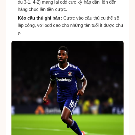
dụ 3-1, 4-2) mang lại odd cực kỳ hấp dẫn, lên đến
hàng chục lần tiền cược.
Kèo cầu thủ ghi bàn:
Cược vào cầu thủ cụ thể sẽ
lập công, với odd cao cho những tên tuổi ít được chú
ý.