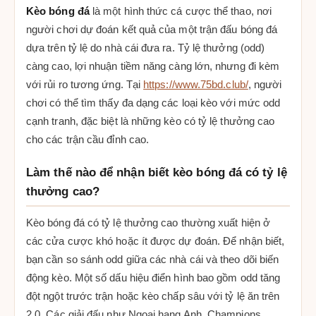
Kèo bóng đá
là một hình thức cá cược thể thao, nơi
người chơi dự đoán kết quả của một trận đấu bóng đá
dựa trên tỷ lệ do nhà cái đưa ra. Tỷ lệ thưởng (odd)
càng cao, lợi nhuận tiềm năng càng lớn, nhưng đi kèm
với rủi ro tương ứng. Tại
https://www.75bd.club/
, người
chơi có thể tìm thấy đa dạng các loại kèo với mức odd
cạnh tranh, đặc biệt là những kèo có tỷ lệ thưởng cao
cho các trận cầu đỉnh cao.
Làm thế nào để nhận biết kèo bóng đá có tỷ lệ
thưởng cao?
Kèo bóng đá có tỷ lệ thưởng cao thường xuất hiện ở
các cửa cược khó hoặc ít được dự đoán. Để nhận biết,
bạn cần so sánh odd giữa các nhà cái và theo dõi biến
động kèo. Một số dấu hiệu điển hình bao gồm odd tăng
đột ngột trước trận hoặc kèo chấp sâu với tỷ lệ ăn trên
2.0. Các giải đấu như Ngoại hạng Anh, Champions