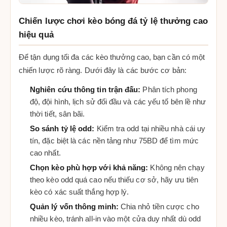
Chiến lược chơi kèo bóng đá tỷ lệ thưởng cao
hiệu quả
Để tận dụng tối đa các kèo thưởng cao, bạn cần có một
chiến lược rõ ràng. Dưới đây là các bước cơ bản:
Nghiên cứu thông tin trận đấu:
Phân tích phong
độ, đội hình, lịch sử đối đầu và các yếu tố bên lề như
thời tiết, sân bãi.
So sánh tỷ lệ odd:
Kiểm tra odd tại nhiều nhà cái uy
tín, đặc biệt là các nền tảng như 75BD để tìm mức
cao nhất.
Chọn kèo phù hợp với khả năng:
Không nên chạy
theo kèo odd quá cao nếu thiếu cơ sở, hãy ưu tiên
kèo có xác suất thắng hợp lý.
Quản lý vốn thông minh:
Chia nhỏ tiền cược cho
nhiều kèo, tránh all-in vào một cửa duy nhất dù odd