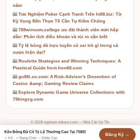
năm
🎰
Trải Nghiệm Poker Cạnh Tranh Trên hi88.biz: Từ
Kỳ Vọng Đến Thực Tế Cần Tự Kiểm Chứng
🎰
789wincom.college ưu đãi thành viên mới hấp
dẫn: Phân tích điều khoản và rủi ro cần biết
🎰
Tỷ lệ bóng đá trực tuyến có vai trò gì trong cá
cược hiện đại?
🎰
Roulette Strategies and Winning Techniques: A
Practical Guide from hon68.com
🎰
go88i.co.com: A Risk-Advisor’s Dissection of
Casino &amp; Gaming Review Claims
🎰
Explore Dynamic Game Universe Collections with
79kingsg.com
© 2026 egosun-educo.com — Nhà Cái Uy Tín
Contact
·
Chính Sách Giao Dịch
·
Chính Sách Hoàn Trả
·
Chính Sách Bảo
Kèo Bóng Đá Có Tỷ Lệ Thưởng Cao Tại 75BD
Đăng Ký →
Mật
·
Điều Khoản Dịch Vụ
·
Tra Cứu Vé
·
Tất Cả Game
·
Sitemap
⭐ 4.8 · ✓ Đang Chơi — Odds Cao