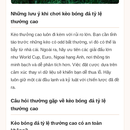
Những lưu ý khi chơi kèo bóng đá tỷ lệ
thưởng cao
Kèo thưởng cao luôn đi kèm với rủi ro lớn. Bạn cần tỉnh
táo trước những kèo có odd bất thường, vì đó có thể là
bẫy từ nhà cái. Ngoài ra, hãy ưu tiên các giải đấu lớn
như World Cup, Euro, Ngoại hạng Anh, nơi thông tin
minh bạch và dễ phân tích hơn. Việc đặt cược dựa trên
cảm xúc thay vì dữ liệu sẽ khiến bạn dễ thua lỗ. Hãy
luôn giữ một cái đầu lạnh và kỷ luật với chiến lược đã đề
ra.
Câu hỏi thường gặp về kèo bóng đá tỷ lệ
thưởng cao
Kèo bóng đá tỷ lệ thưởng cao có an toàn