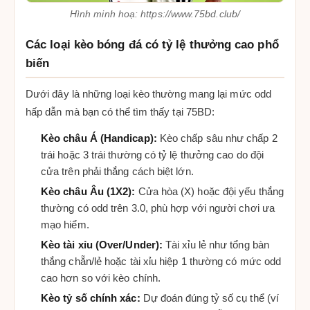
Hình minh hoạ: https://www.75bd.club/
Các loại kèo bóng đá có tỷ lệ thưởng cao phổ
biến
Dưới đây là những loại kèo thường mang lại mức odd
hấp dẫn mà bạn có thể tìm thấy tại 75BD:
Kèo châu Á (Handicap):
Kèo chấp sâu như chấp 2
trái hoặc 3 trái thường có tỷ lệ thưởng cao do đội
cửa trên phải thắng cách biệt lớn.
Kèo châu Âu (1X2):
Cửa hòa (X) hoặc đội yếu thắng
thường có odd trên 3.0, phù hợp với người chơi ưa
mạo hiểm.
Kèo tài xỉu (Over/Under):
Tài xỉu lẻ như tổng bàn
thắng chẵn/lẻ hoặc tài xỉu hiệp 1 thường có mức odd
cao hơn so với kèo chính.
Kèo tỷ số chính xác:
Dự đoán đúng tỷ số cụ thể (ví