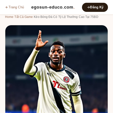
egosun-educo.com
.
Trang Chủ
Đăng Ký
Home
›
Tất Cả Game
›
Kèo Bóng Đá Có Tỷ Lệ Thưởng Cao Tại 75BD