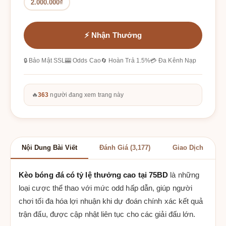
2.000.000₫
⚡ Nhận Thưởng
🔒 Bảo Mật SSL
🎰 Odds Cao
🔄 Hoàn Trả 1.5%
💳 Đa Kênh Nạp
🔥
363
người đang xem trang này
Nội Dung Bài Viết
Đánh Giá (3,177)
Giao Dịch
Kèo bóng đá có tỷ lệ thưởng cao tại 75BD
là những
loại cược thể thao với mức odd hấp dẫn, giúp người
chơi tối đa hóa lợi nhuận khi dự đoán chính xác kết quả
trận đấu, được cập nhật liên tục cho các giải đấu lớn.