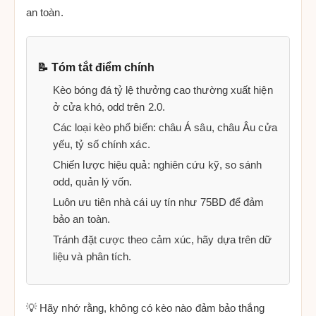
an toàn.
📝 Tóm tắt điểm chính
Kèo bóng đá tỷ lệ thưởng cao thường xuất hiện
ở cửa khó, odd trên 2.0.
Các loại kèo phổ biến: châu Á sâu, châu Âu cửa
yếu, tỷ số chính xác.
Chiến lược hiệu quả: nghiên cứu kỹ, so sánh
odd, quản lý vốn.
Luôn ưu tiên nhà cái uy tín như 75BD để đảm
bảo an toàn.
Tránh đặt cược theo cảm xúc, hãy dựa trên dữ
liệu và phân tích.
💡 Hãy nhớ rằng, không có kèo nào đảm bảo thắng