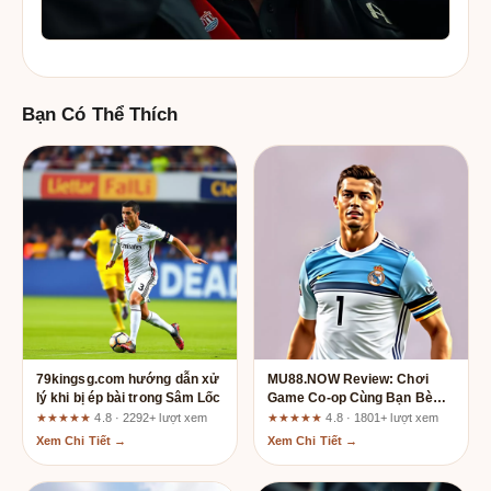
Bạn Có Thể Thích
79kingsg.com hướng dẫn xử
MU88.NOW Review: Chơi
lý khi bị ép bài trong Sâm Lốc
Game Co-op Cùng Bạn Bè
Cực Đã, Đãi Ngộ Cực Cao
★★★★★
4.8 · 2292+ lượt xem
★★★★★
4.8 · 1801+ lượt xem
Xem Chi Tiết →
Xem Chi Tiết →