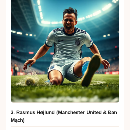
3. Rasmus Højlund (Manchester United & Đan
Mạch)