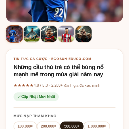
TIN TỨC CÁ CƯỢC · EGOSUN-EDUCO.COM
Những cầu thủ trẻ có thể bùng nổ
mạnh mẽ trong mùa giải năm nay
★★★★★
4.8 / 5.0 · 2,283+ đánh giá đã xác minh
Cập Nhật Mới Nhất
MỨC NẠP THAM KHẢO
100.000₫
200.000₫
500.000₫
1.000.000₫