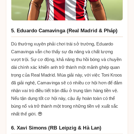
5. Eduardo Camavinga (Real Madrid & Pháp)
Dù thường xuyên phải chơi trái sở trường, Eduardo
Camavinga vẫn cho thấy sự đa năng và chất lượng
vượt trội. Sự cơ động, khả năng thu hồi bóng và chuyền
dài chính xác khiến anh trở thành một mảnh ghép quan
trọng của Real Madrid. Mùa giải này, với việc Toni Kroos
đã giải nghệ, Camavinga sẽ có nhiều cơ hội hơn để đảm
nhận vai trò điều tiết trận đấu ở trung tâm hàng tiền vệ.
Nếu tận dụng tốt cơ hội này, cậu ấy hoàn toàn có thể
bùng nổ và trở thành một trong những tiền vệ xuất sắc
nhất thế giới. 😎
6. Xavi Simons (RB Leipzig & Hà Lan)