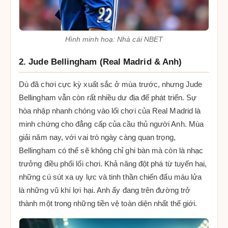
Hình minh hoạ: Nhà cái NBET
2. Jude Bellingham (Real Madrid & Anh)
Dù đã chơi cực kỳ xuất sắc ở mùa trước, nhưng Jude
Bellingham vẫn còn rất nhiều dư địa để phát triển. Sự
hòa nhập nhanh chóng vào lối chơi của Real Madrid là
minh chứng cho đẳng cấp của cầu thủ người Anh. Mùa
giải năm nay, với vai trò ngày càng quan trọng,
Bellingham có thể sẽ không chỉ ghi bàn mà còn là nhạc
trưởng điều phối lối chơi. Khả năng đột phá từ tuyến hai,
những cú sút xa uy lực và tinh thần chiến đấu máu lửa
là những vũ khí lợi hại. Anh ấy đang trên đường trở
thành một trong những tiền vệ toàn diện nhất thế giới.