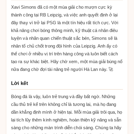
Xavi Simons đã có một mùa giải cho mượn cực kỳ
thành công tại RB Leipzig, và việc anh quyết định ở lại
đây thay vì trở lại PSG là một tín hiệu rất tích cực. Với
khả năng chơi bóng thông minh, kỹ thuật cá nhân điêu
luyện và nhãn quan chiến thuật sắc bén, Simons sẽ là
nhân tố chủ chốt trong đội hình của Leipzig. Anh ấy có
thể chơi ở nhiều vị trí trên hàng công và luôn biết cách
tạo ra sự khác biệt. Hãy chờ xem, một mùa giải bùng nổ
nữa đang chờ đợi tài năng trẻ người Hà Lan này. 🚀
Lời kết
Bóng đá là vậy, luôn trẻ trung và đầy bất ngờ. Những
cầu thủ trẻ kể trên không chỉ là tương lai, mà họ đang
dần khẳng định mình ở hiện tại. Mỗi mùa giải trôi qua, họ
lại tích lũy thêm kinh nghiệm, hoàn thiện kỹ năng và sẵn
sàng cho những màn trình diễn chói sáng. Chúng ta hãy