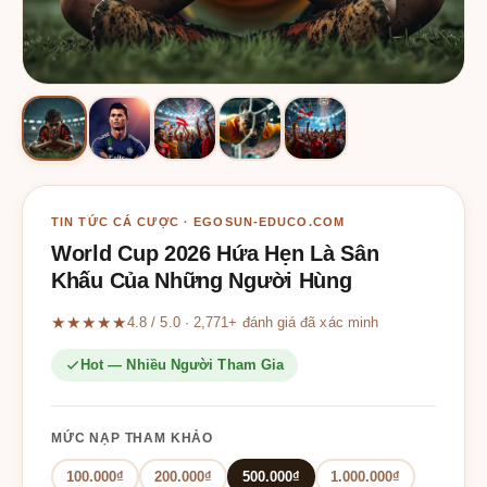
TIN TỨC CÁ CƯỢC · EGOSUN-EDUCO.COM
World Cup 2026 Hứa Hẹn Là Sân
Khấu Của Những Người Hùng
★★★★★
4.8 / 5.0 · 2,771+ đánh giá đã xác minh
Hot — Nhiều Người Tham Gia
MỨC NẠP THAM KHẢO
100.000₫
200.000₫
500.000₫
1.000.000₫