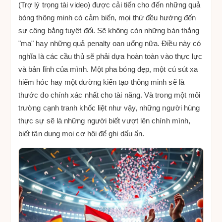
(Trợ lý trọng tài video) được cải tiến cho đến những quả
bóng thông minh có cảm biến, mọi thứ đều hướng đến
sự công bằng tuyệt đối. Sẽ không còn những bàn thắng
"ma" hay những quả penalty oan uổng nữa. Điều này có
nghĩa là các cầu thủ sẽ phải dựa hoàn toàn vào thực lực
và bản lĩnh của mình. Một pha bóng đẹp, một cú sút xa
hiểm hóc hay một đường kiến tạo thông minh sẽ là
thước đo chính xác nhất cho tài năng. Và trong một môi
trường cạnh tranh khốc liệt như vậy, những người hùng
thực sự sẽ là những người biết vượt lên chính mình,
biết tận dụng mọi cơ hội để ghi dấu ấn.