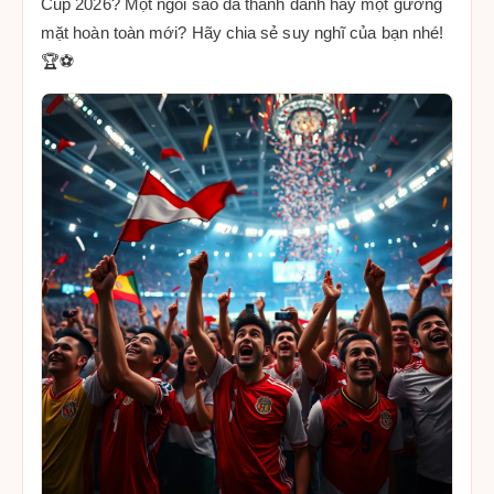
Cup 2026? Một ngôi sao đã thành danh hay một gương
mặt hoàn toàn mới? Hãy chia sẻ suy nghĩ của bạn nhé!
🏆⚽